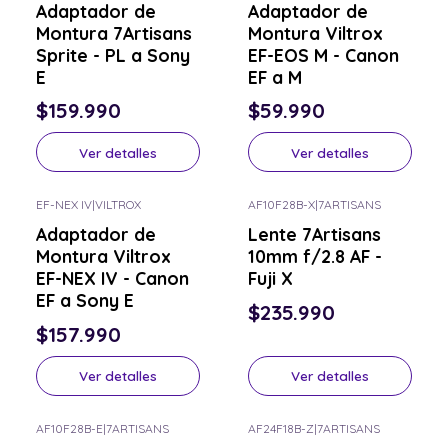
Adaptador de
Adaptador de
Montura 7Artisans
Montura Viltrox
Sprite - PL a Sony
EF-EOS M - Canon
E
EF a M
$159.990
$59.990
Ver detalles
Ver detalles
EF-NEX IV
|
VILTROX
AF10F28B-X
|
7ARTISANS
Consulta por el tuyo
Consulta por el tuyo
Adaptador de
Lente 7Artisans
Montura Viltrox
10mm f/2.8 AF -
EF-NEX IV - Canon
Fuji X
EF a Sony E
$235.990
$157.990
Ver detalles
Ver detalles
AF10F28B-E
|
7ARTISANS
AF24F18B-Z
|
7ARTISANS
Consulta por el tuyo
Consulta por el tuyo