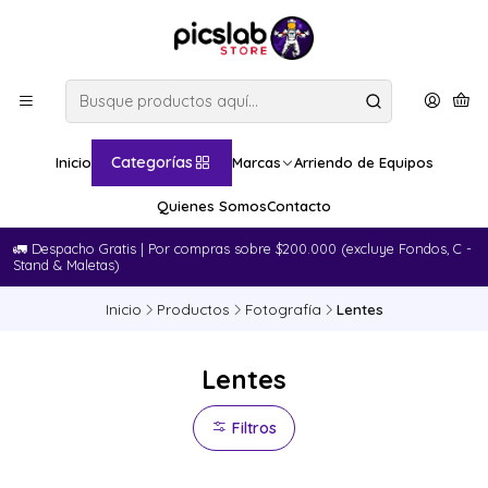
Categorías
Inicio
Marcas
Arriendo de Equipos
Quienes Somos
Contacto
🚛​ Despacho Gratis | Por compras sobre $200.000 (excluye Fondos, C -
Stand & Maletas)
Inicio
Productos
Fotografía
Lentes
Lentes
Filtros