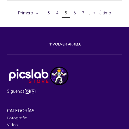
...
...
Primero
«
3
4
5
6
7
»
Último
VOLVER ARRIBA
Síguenos
CATEGORÍAS
Fotografía
Video