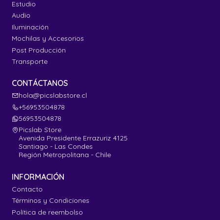
Estudio
Audio
Iluminación
Mochilas y Accesorios
Post Producción
Transporte
CONTÁCTANOS
hola@picslabstore.cl
+56953504878
56953504878
Picslab Store
Avenida Presidente Errazuriz 4125
Santiago - Las Condes
Región Metropolitana - Chile
INFORMACIÓN
Contacto
Términos y Condiciones
Política de reembolso