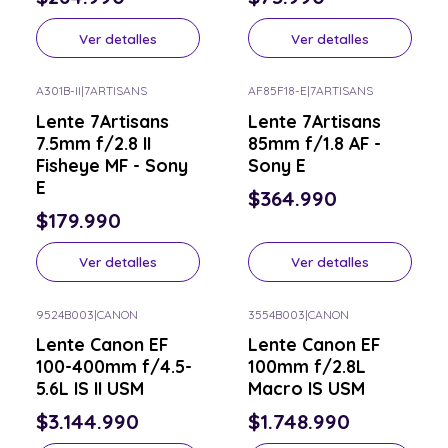
Ver detalles
Ver detalles
A301B-II
|
7ARTISANS
AF85F18-E
|
7ARTISANS
Consulta por el tuyo
Consulta por el tuyo
Lente 7Artisans
Lente 7Artisans
7.5mm f/2.8 II
85mm f/1.8 AF -
Fisheye MF - Sony
Sony E
E
$364.990
$179.990
Ver detalles
Ver detalles
9524B003
|
CANON
3554B003
|
CANON
Consulta por el tuyo
Consulta por el tuyo
Lente Canon EF
Lente Canon EF
100-400mm f/4.5-
100mm f/2.8L
5.6L IS II USM
Macro IS USM
$3.144.990
$1.748.990