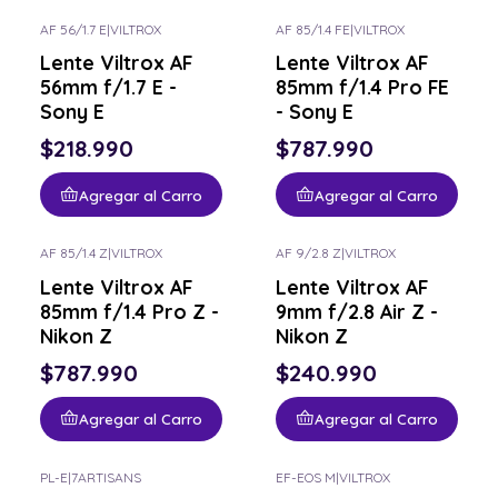
AF 56/1.7 E
|
VILTROX
AF 85/1.4 FE
|
VILTROX
Lente Viltrox AF
Lente Viltrox AF
56mm f/1.7 E -
85mm f/1.4 Pro FE
Sony E
- Sony E
$218.990
$787.990
Agregar al Carro
Agregar al Carro
AF 85/1.4 Z
|
VILTROX
AF 9/2.8 Z
|
VILTROX
Lente Viltrox AF
Lente Viltrox AF
85mm f/1.4 Pro Z -
9mm f/2.8 Air Z -
Nikon Z
Nikon Z
$787.990
$240.990
Agregar al Carro
Agregar al Carro
PL-E
|
7ARTISANS
EF-EOS M
|
VILTROX
Consulta por el tuyo
Consulta por el tuyo