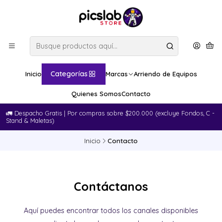
Categorías
Inicio
Marcas
Arriendo de Equipos
Quienes Somos
Contacto
🚛​ Despacho Gratis | Por compras sobre $200.000 (excluye Fondos, C -
Stand & Maletas)
Inicio
Contacto
Contáctanos
Aquí puedes encontrar todos los canales disponibles