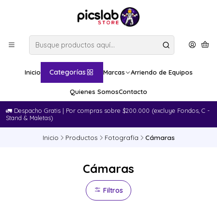
Categorías
Inicio
Marcas
Arriendo de Equipos
Quienes Somos
Contacto
🚛​ Despacho Gratis | Por compras sobre $200.000 (excluye Fondos, C -
Stand & Maletas)
Inicio
Productos
Fotografía
Cámaras
Cámaras
Filtros