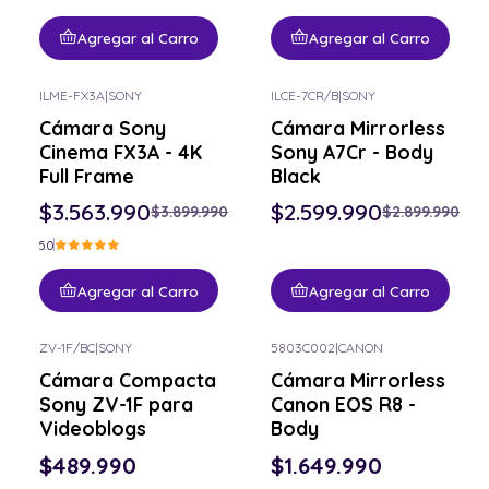
Agregar al Carro
Agregar al Carro
ILME-FX3A
|
SONY
ILCE-7CR/B
|
SONY
-9% OFF
-10% OFF
Cámara Sony
Cámara Mirrorless
Cinema FX3A - 4K
Sony A7Cr - Body
Full Frame
Black
$3.563.990
$2.599.990
$3.899.990
$2.899.990
5.0
Agregar al Carro
Agregar al Carro
ZV-1F/BC
|
SONY
5803C002
|
CANON
Cámara Compacta
Cámara Mirrorless
Sony ZV-1F para
Canon EOS R8 -
Videoblogs
Body
$489.990
$1.649.990