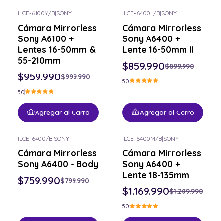
ILCE-6100Y/B
|
SONY
ILCE-6400L/B
|
SONY
-4% OFF
-4% OFF
Cámara Mirrorless
Cámara Mirrorless
Sony A6100 +
Sony A6400 +
Lentes 16-50mm &
Lente 16-50mm II
55-210mm
$859.990
$899.990
$959.990
$999.990
5.0
5.0
Agregar al Carro
Agregar al Carro
ILCE-6400/B
|
SONY
ILCE-6400M/B
|
SONY
-5% OFF
-3% OFF
Cámara Mirrorless
Cámara Mirrorless
Sony A6400 - Body
Sony A6400 +
Lente 18-135mm
$759.990
$799.990
$1.169.990
$1.209.990
5.0