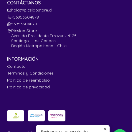
CONTÁCTANOS
hola@picslabstore.cl
+56953504878
56953504878
Picslab Store
Avenida Presidente Errazuriz 4125
Santiago - Las Condes
Región Metropolitana - Chile
INFORMACIÓN
Contacto
Términos y Condiciones
Política de reembolso
Política de privacidad
Envíanos un mensaje de