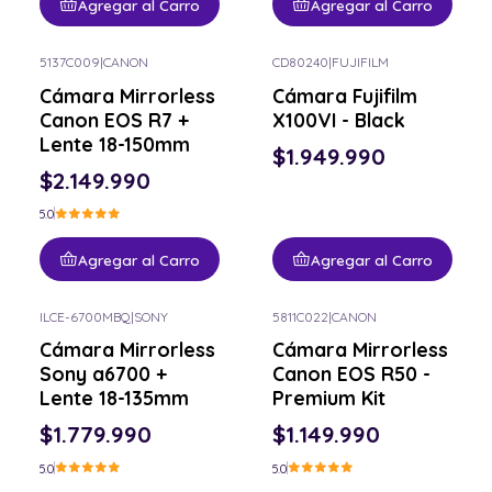
Agregar al Carro
Agregar al Carro
5137C009
|
CANON
CD80240
|
FUJIFILM
Cámara Mirrorless
Cámara Fujifilm
Canon EOS R7 +
X100VI - Black
Lente 18-150mm
$1.949.990
$2.149.990
5.0
Agregar al Carro
Agregar al Carro
ILCE-6700MBQ
|
SONY
5811C022
|
CANON
Cámara Mirrorless
Cámara Mirrorless
Sony a6700 +
Canon EOS R50 -
Lente 18-135mm
Premium Kit
$1.779.990
$1.149.990
5.0
5.0