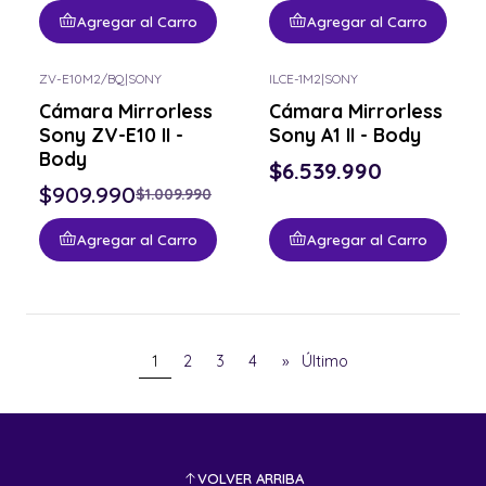
Agregar al Carro
Agregar al Carro
ZV-E10M2/BQ
|
SONY
ILCE-1M2
|
SONY
-10% OFF
Cámara Mirrorless
Cámara Mirrorless
Sony ZV-E10 II -
Sony A1 II - Body
Body
$6.539.990
$909.990
$1.009.990
Agregar al Carro
Agregar al Carro
1
2
3
4
»
Último
VOLVER ARRIBA