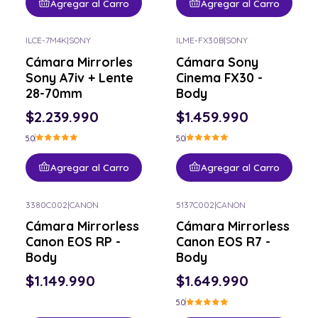
Agregar al Carro
Agregar al Carro
ILCE-7M4K
|
SONY
ILME-FX30B
|
SONY
Cámara Mirrorles
Cámara Sony
Sony A7iv + Lente
Cinema FX30 -
28-70mm
Body
$2.239.990
$1.459.990
5.0
5.0
Agregar al Carro
Agregar al Carro
3380C002
|
CANON
5137C002
|
CANON
Cámara Mirrorless
Cámara Mirrorless
Canon EOS RP -
Canon EOS R7 -
Body
Body
$1.149.990
$1.649.990
5.0