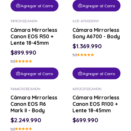
Agregar al Carro
Agregar al Carro
5811C012
|
CANON
ILCE-6700
|
SONY
Cámara Mirrorless
Cámara Mirrorless
Canon EOS R50 +
Sony A6700 - Body
Lente 18-45mm
$1.369.990
$899.990
5.0
5.0
Agregar al Carro
Agregar al Carro
5666C003
|
CANON
6052C012
|
CANON
Cámara Mirrorless
Cámara Mirrorless
Canon EOS R6
Canon EOS R100 +
Mark II - Body
Lente 18-45mm
$2.249.990
$699.990
5.0