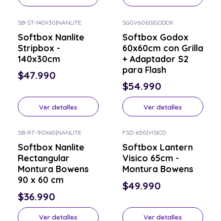
SB-ST-140X30
|
NANLITE
SGGV6060
|
GODOX
Consulta por el tuyo
Consulta por el tuyo
Softbox Nanlite
Softbox Godox
Stripbox -
60x60cm con Grilla
140x30cm
+ Adaptador S2
para Flash
$47.990
$54.990
Ver detalles
Ver detalles
SB-RT-90X60
|
NANLITE
FSD-650
|
VISICO
Consulta por el tuyo
Consulta por el tuyo
Softbox Nanlite
Softbox Lantern
Rectangular
Visico 65cm -
Montura Bowens
Montura Bowens
90 x 60 cm
$49.990
$36.990
Ver detalles
Ver detalles