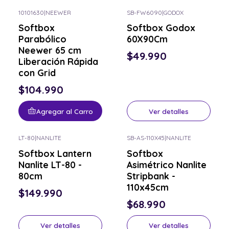
10101630
|
NEEWER
SB-FW6090
|
GODOX
Consulta por el tuyo
Softbox
Softbox Godox
Parabólico
60X90Cm
Neewer 65 cm
$49.990
Liberación Rápida
con Grid
$104.990
Agregar al Carro
Ver detalles
LT-80
|
NANLITE
SB-AS-110X45
|
NANLITE
Consulta por el tuyo
Consulta por el tuyo
Softbox Lantern
Softbox
Nanlite LT-80 -
Asimétrico Nanlite
80cm
Stripbank -
110x45cm
$149.990
$68.990
Ver detalles
Ver detalles