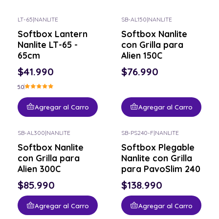
LT-65
|
NANLITE
SB-AL150
|
NANLITE
Softbox Lantern
Softbox Nanlite
Nanlite LT-65 -
con Grilla para
65cm
Alien 150C
$41.990
$76.990
5.0
Agregar al Carro
Agregar al Carro
SB-AL300
|
NANLITE
SB-PS240-F
|
NANLITE
Softbox Nanlite
Softbox Plegable
con Grilla para
Nanlite con Grilla
Alien 300C
para PavoSlim 240
$85.990
$138.990
Agregar al Carro
Agregar al Carro