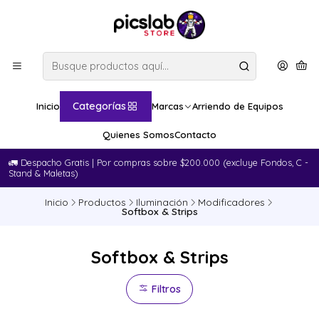
Categorías
Inicio
Marcas
Arriendo de Equipos
Quienes Somos
Contacto
🚛​ Despacho Gratis | Por compras sobre $200.000 (excluye Fondos, C -
Stand & Maletas)
Inicio
Productos
Iluminación
Modificadores
Softbox & Strips
Softbox & Strips
Filtros