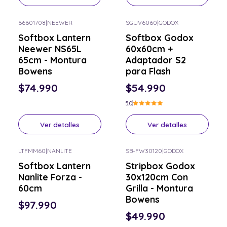
66601708
|
NEEWER
SGUV6060
|
GODOX
Consulta por el tuyo
Consulta por el tuyo
Softbox Lantern
Softbox Godox
Neewer NS65L
60x60cm +
65cm - Montura
Adaptador S2
Bowens
para Flash
$74.990
$54.990
5.0
Ver detalles
Ver detalles
LTFMM60
|
NANLITE
SB-FW30120
|
GODOX
Consulta por el tuyo
Consulta por el tuyo
Softbox Lantern
Stripbox Godox
Nanlite Forza -
30x120cm Con
60cm
Grilla - Montura
Bowens
$97.990
$49.990