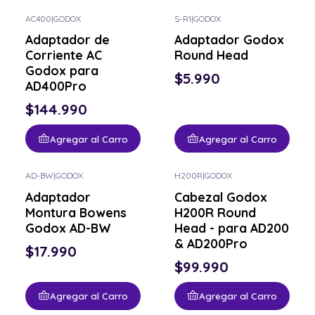
AC400
|
GODOX
S-R1
|
GODOX
Adaptador de
Adaptador Godox
Corriente AC
Round Head
Godox para
$5.990
AD400Pro
$144.990
Agregar al Carro
Agregar al Carro
AD-BW
|
GODOX
H200R
|
GODOX
Adaptador
Cabezal Godox
Montura Bowens
H200R Round
Godox AD-BW
Head - para AD200
& AD200Pro
$17.990
$99.990
Agregar al Carro
Agregar al Carro