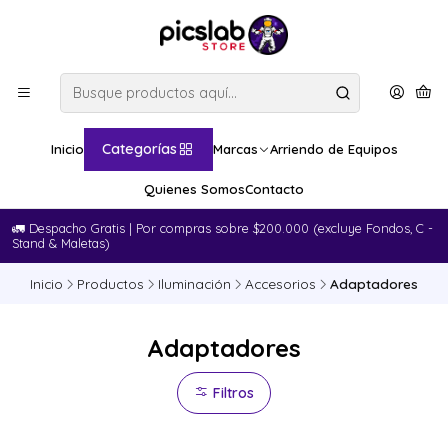
Categorías
Inicio
Marcas
Arriendo de Equipos
Quienes Somos
Contacto
🚛​ Despacho Gratis | Por compras sobre $200.000 (excluye Fondos, C -
Stand & Maletas)
Inicio
Productos
Iluminación
Accesorios
Adaptadores
Adaptadores
Filtros