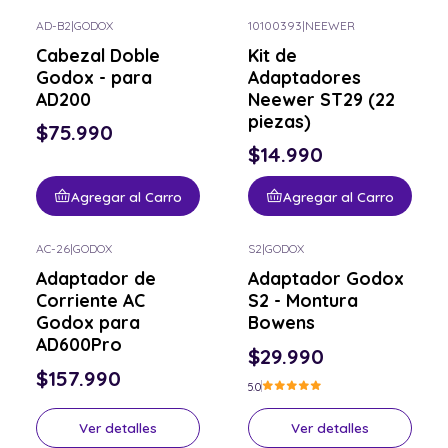
AD-B2
|
GODOX
10100393
|
NEEWER
Cabezal Doble
Kit de
Godox - para
Adaptadores
AD200
Neewer ST29 (22
piezas)
$75.990
$14.990
Agregar al Carro
Agregar al Carro
AC-26
|
GODOX
S2
|
GODOX
Consulta por el tuyo
Consulta por el tuyo
Adaptador de
Adaptador Godox
Corriente AC
S2 - Montura
Godox para
Bowens
AD600Pro
$29.990
$157.990
5.0
Ver detalles
Ver detalles