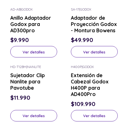
AD-AB
|
GODOX
SA-17
|
GODOX
Consulta por el tuyo
Consulta por el tuyo
Anillo Adaptador
Adaptador de
Godox para
Proyección Godox
AD300pro
- Montura Bowens
$9.990
$49.990
Ver detalles
Ver detalles
HD-T12BH
|
NANLITE
H400P
|
GODOX
Consulta por el tuyo
Consulta por el tuyo
Sujetador Clip
Extensión de
Nanlite para
Cabezal Godox
Pavotube
H400P para
AD400Pro
$11.990
$109.990
Ver detalles
Ver detalles