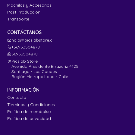
Mochilas y Accesorios
Post Producción
Transporte
CONTÁCTANOS
hola@picslabstore.cl
+56953504878
56953504878
Picslab Store
Avenida Presidente Errazuriz 4125
Santiago - Las Condes
Región Metropolitana - Chile
INFORMACIÓN
Contacto
Términos y Condiciones
Política de reembolso
Política de privacidad