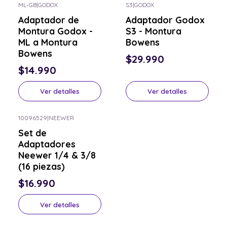
ML-GB
|
GODOX
S3
|
GODOX
Consulta por el tuyo
Consulta por el tuyo
Adaptador de
Adaptador Godox
Montura Godox -
S3 - Montura
ML a Montura
Bowens
Bowens
$29.990
$14.990
Ver detalles
Ver detalles
10096529
|
NEEWER
Consulta por el tuyo
Set de
Adaptadores
Neewer 1/4 & 3/8
(16 piezas)
$16.990
Ver detalles