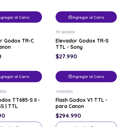
gregar al Carro
Agregar al Carro
X
TR-S
|
GODOX
Nuevo
or Godox TR-C
Elevador Godox TR-S
anon
TTL - Sony
0
$27.990
gregar al Carro
Agregar al Carro
DOX
V1C
|
GODOX
or el tuyo
Consulta por el tuyo
odox TT685-S II -
Flash Godox V1 TTL -
S | TTL
para Canon
90
$294.990