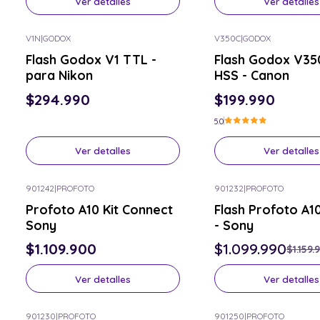
Ver detalles
Ver detalles
V1N
|
GODOX
V350C
|
GODOX
Consulta por el tuyo
Consulta por el tuyo
Flash Godox V1 TTL -
Flash Godox V35
para Nikon
HSS - Canon
$294.990
$199.990
5.0
Ver detalles
Ver detalles
901242
|
PROFOTO
901232
|
PROFOTO
-5% OFF
Consulta por el tuyo
Profoto A10 Kit Connect
Flash Profoto A1
Consulta por el tuyo
Sony
- Sony
$1.109.900
$1.099.990
$1.159.
Ver detalles
Ver detalles
901230
|
PROFOTO
901250
|
PROFOTO