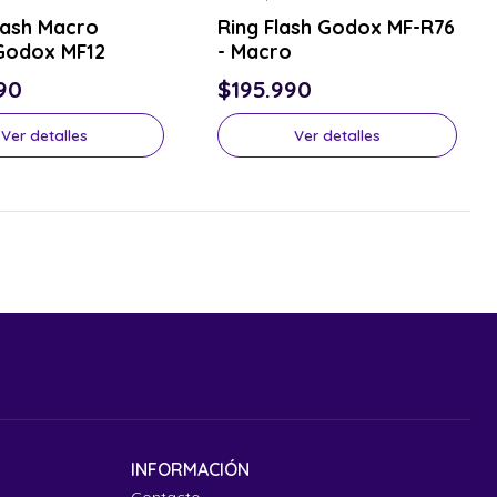
or el tuyo
Consulta por el tuyo
Flash Macro
Ring Flash Godox MF-R76
Godox MF12
- Macro
90
$195.990
Ver detalles
Ver detalles
INFORMACIÓN
Contacto