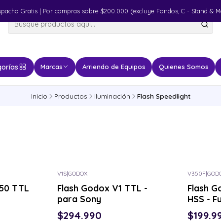
spacho Gratis | Por compras sobre $200.000 (excluye Fondos, C - Stand & M
orías
Marcas
Arriendo de Equipos
Quienes Somos
Inicio
Productos
Iluminación
Flash Speedlight
V1S
|
GODOX
V350F
|
GOD
50 TTL
Flash Godox V1 TTL -
Flash 
para Sony
HSS - Fu
$294.990
$199.9