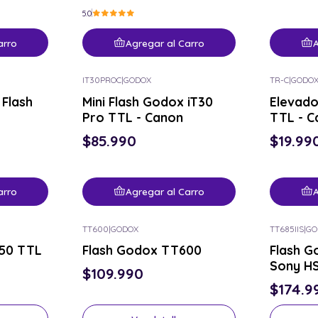
5.0
arro
Agregar al Carro
A
IT30PROC
|
GODOX
TR-C
|
GODO
Nuevo
 Flash
Mini Flash Godox iT30
Elevad
Pro TTL - Canon
TTL - C
$85.990
$19.99
arro
Agregar al Carro
A
TT600
|
GODOX
TT685IIS
|
GO
Consulta por el tuyo
Consulta p
50 TTL
Flash Godox TT600
Flash G
Sony HS
$109.990
$174.9