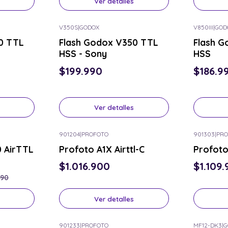
Ver detalles
V350S
|
GODOX
V850III
|
GOD
Consulta por el tuyo
Consulta p
0 TTL
Flash Godox V350 TTL
Flash G
HSS - Sony
HSS
$199.990
$186.9
Ver detalles
901204
|
PROFOTO
901303
|
PRO
Consulta por el tuyo
Consulta p
0 AirTTL
Profoto A1X Airttl-C
Profoto 
$1.016.900
$1.109
990
Ver detalles
901233
|
PROFOTO
MF12-DK3
|
G