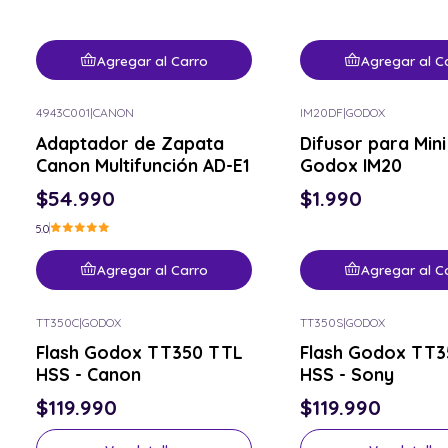
Agregar al Carro
Agregar al C
4943C001
|
CANON
IM20DF
|
GODOX
Adaptador de Zapata
Difusor para Mini
Canon Multifunción AD-E1
Godox IM20
$54.990
$1.990
5.0
Agregar al Carro
Agregar al C
TT350C
|
GODOX
TT350S
|
GODOX
Consulta por el tuyo
Consulta por el tuyo
Flash Godox TT350 TTL
Flash Godox TT3
HSS - Canon
HSS - Sony
$119.990
$119.990