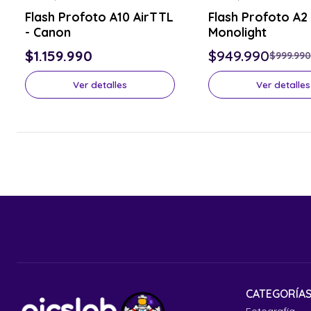
-5% OFF
Consulta por el tuyo
Flash Profoto A10 AirTTL
Flash Profoto A2
Consulta por el tuyo
- Canon
Monolight
$1.159.990
$949.990
$999.990
Ver detalles
Ver detalles
CATEGORÍA
Fotografía