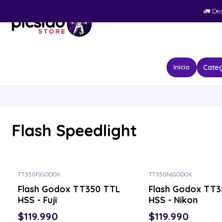
🚛​ De
Categ
Inicio
Flash Speedlight
TT350F
|
GODOX
TT350N
|
GODOX
Flash Godox TT350 TTL
Flash Godox TT3
HSS - Fuji
HSS - Nikon
$119.990
$119.990