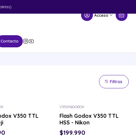
aletas)
Acceso
Contacto
Filtros
OX
V350N
|
GODOX
Godox V350 TTL
Flash Godox V350 TTL
ji
HSS - Nikon
90
$199.990