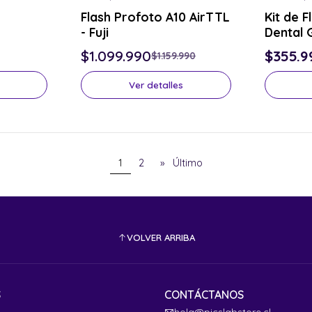
-5% OFF
Consulta p
Flash Profoto A10 AirTTL
Kit de 
Consulta por el tuyo
- Fuji
Dental 
$1.099.990
$355.9
$1.159.990
Ver detalles
1
2
»
Último
VOLVER ARRIBA
S
CONTÁCTANOS
hola@picslabstore.cl