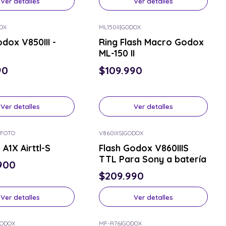
Ver detalles
Ver detalles
OX
ML150II
|
GODOX
or el tuyo
Consulta por el tuyo
odox V850III -
Ring Flash Macro Godox
ML-150 II
90
$109.990
Ver detalles
Ver detalles
FOTO
V860IIIS
|
GODOX
or el tuyo
Consulta por el tuyo
A1X Airttl-S
Flash Godox V860IIIS
TTL Para Sony a batería
.900
$209.990
Ver detalles
Ver detalles
ODOX
MF-R76
|
GODOX