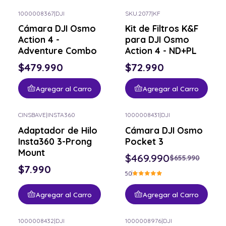
1000008367
|
DJI
SKU.2077
|
KF
Cámara DJI Osmo
Kit de Filtros K&F
Action 4 -
para DJI Osmo
Adventure Combo
Action 4 - ND+PL
$479.990
$72.990
Agregar al Carro
Agregar al Carro
CINSBAVE
|
INSTA360
1000008431
|
DJI
-28% OFF
Adaptador de Hilo
Cámara DJI Osmo
Insta360 3-Prong
Pocket 3
Mount
$469.990
$655.990
$7.990
5.0
Agregar al Carro
Agregar al Carro
1000008432
|
DJI
1000008976
|
DJI