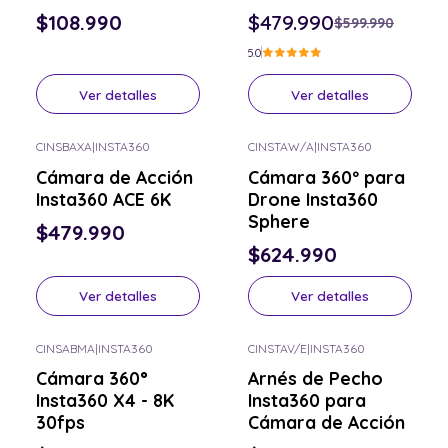
$108.990
$479.990
$599.990
5.0
Ver detalles
Ver detalles
CINSBAXA
|
INSTA360
CINSTAW/A
|
INSTA360
Consulta por el tuyo
Consulta por el tuyo
Cámara de Acción
Cámara 360º para
Insta360 ACE 6K
Drone Insta360
Sphere
$479.990
$624.990
Ver detalles
Ver detalles
CINSABMA
|
INSTA360
CINSTAV/E
|
INSTA360
Consulta por el tuyo
Consulta por el tuyo
Cámara 360°
Arnés de Pecho
Insta360 X4 - 8K
Insta360 para
30fps
Cámara de Acción