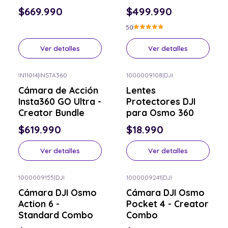
$669.990
$499.990
5.0
Ver detalles
Ver detalles
IN11014
|
INSTA360
1000009108
|
DJI
Consulta por el tuyo
Consulta por el tuyo
Cámara de Acción
Lentes
Insta360 GO Ultra -
Protectores DJI
Creator Bundle
para Osmo 360
$619.990
$18.990
Ver detalles
Ver detalles
1000009155
|
DJI
1000009241
|
DJI
Consulta por el tuyo
Consulta por el tuyo
Cámara DJI Osmo
Cámara DJI Osmo
Action 6 -
Pocket 4 - Creator
Standard Combo
Combo