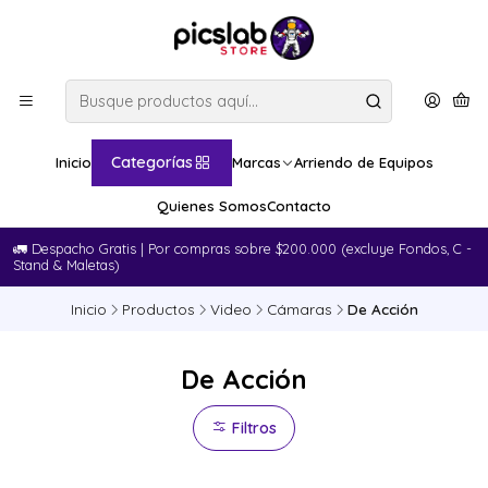
Categorías
Inicio
Marcas
Arriendo de Equipos
Quienes Somos
Contacto
🚛​ Despacho Gratis | Por compras sobre $200.000 (excluye Fondos, C -
Stand & Maletas)
Inicio
Productos
Video
Cámaras
De Acción
De Acción
Filtros