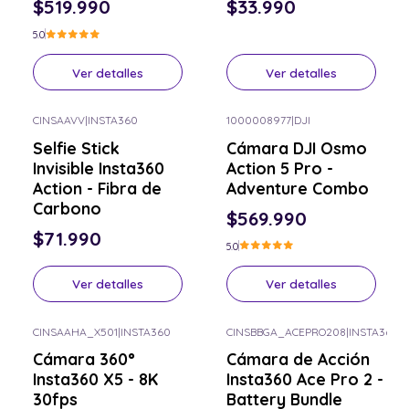
$519.990
$33.990
5.0
Ver detalles
Ver detalles
CINSAAVV
|
INSTA360
1000008977
|
DJI
Consulta por el tuyo
Consulta por el tuyo
Selfie Stick
Cámara DJI Osmo
Invisible Insta360
Action 5 Pro -
Action - Fibra de
Adventure Combo
Carbono
$569.990
$71.990
5.0
Ver detalles
Ver detalles
CINSAAHA_X501
|
INSTA360
CINSBBGA_ACEPRO208
|
INSTA360
Consulta por el tuyo
Consulta por el tuyo
Cámara 360°
Cámara de Acción
Insta360 X5 - 8K
Insta360 Ace Pro 2 -
30fps
Battery Bundle