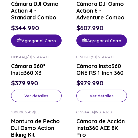
Cámara DJI Osmo
Cámara DJI Osmo
Action 4 -
Action 6 -
Standard Combo
Adventure Combo
$344.990
$607.990
Agregar al Carro
Agregar al Carro
CINSAAQ/B
|
INSTA360
CINRSGP/D
|
INSTA360
Consulta por el tuyo
Consulta por el tuyo
Cámara 360°
Cámara Insta360
Insta360 X3
ONE RS 1-Inch 360
$379.990
$979.990
Ver detalles
Ver detalles
1000005309
|
DJI
CINSAAJA
|
INSTA360
-20% OFF
Consulta por el tuyo
Montura de Pecho
Cámara de Acción
Consulta por el tuyo
DJI Osmo Action
Insta360 ACE 8K
Biking Kit
Pro