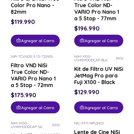
Color Pro Nano -
True Color ND-
82mm
VARIO Pro Nano 1
a 5 Stop - 77mm
$119.990
$196.990
Agregar al Carro
Agregar al Carro
NIR-TCVND0.3-1.5-72
|
NISI
NIM-X100-
|
NISI
UV49HOODCAP-BLK
Filtro VND NiSi
Kit de Filtro UV NiSi
True Color ND-
JetMag Pro para
VARIO Pro Nano 1
Fuji X100 - Black
a 5 Stop - 72mm
$129.990
$175.990
Agregar al Carro
Agregar al Carro
NIM-X100-
NIC-ATH-14PL
|
NISI
|
NISI
UV49HOODCAP-SIL
Consulta por el tuyo
Lente de Cine NiSi