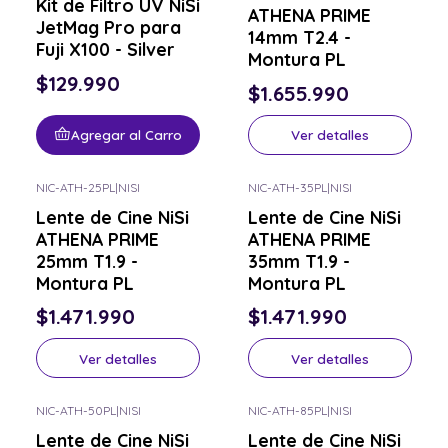
Kit de Filtro UV NiSi
ATHENA PRIME
JetMag Pro para
14mm T2.4 -
Fuji X100 - Silver
Montura PL
$129.990
$1.655.990
Agregar al Carro
Ver detalles
NIC-ATH-25PL
|
NISI
NIC-ATH-35PL
|
NISI
Consulta por el tuyo
Consulta por el tuyo
Lente de Cine NiSi
Lente de Cine NiSi
ATHENA PRIME
ATHENA PRIME
25mm T1.9 -
35mm T1.9 -
Montura PL
Montura PL
$1.471.990
$1.471.990
Ver detalles
Ver detalles
NIC-ATH-50PL
|
NISI
NIC-ATH-85PL
|
NISI
Consulta por el tuyo
Consulta por el tuyo
Lente de Cine NiSi
Lente de Cine NiSi