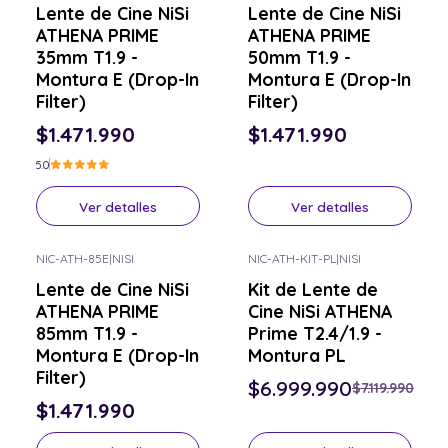
Lente de Cine NiSi
Lente de Cine NiSi
ATHENA PRIME
ATHENA PRIME
35mm T1.9 -
50mm T1.9 -
Montura E (Drop-In
Montura E (Drop-In
Filter)
Filter)
$1.471.990
$1.471.990
5.0
Ver detalles
Ver detalles
NIC-ATH-85E
|
NISI
NIC-ATH-KIT-PL
|
NISI
-2% OFF
Consulta por el tuyo
Lente de Cine NiSi
Kit de Lente de
Consulta por el tuyo
ATHENA PRIME
Cine NiSi ATHENA
85mm T1.9 -
Prime T2.4/1.9 -
Montura E (Drop-In
Montura PL
Filter)
$6.999.990
$7.119.990
$1.471.990