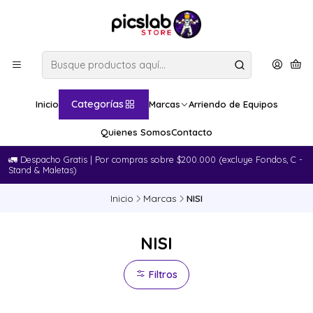
Categorías
Inicio
Marcas
Arriendo de Equipos
Quienes Somos
Contacto
🚛​ Despacho Gratis | Por compras sobre $200.000 (excluye Fondos, C -
Stand & Maletas)
Inicio
Marcas
NISI
NISI
Filtros