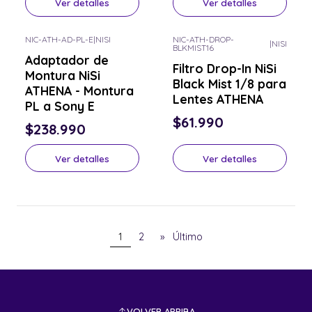
Ver detalles
Ver detalles
NIC-ATH-AD-PL-E
|
NISI
NIC-ATH-DROP-
|
NISI
BLKMIST16
Consulta por el tuyo
Consulta por el tuyo
Adaptador de
Filtro Drop-In NiSi
Montura NiSi
Black Mist 1/8 para
ATHENA - Montura
Lentes ATHENA
PL a Sony E
$61.990
$238.990
Ver detalles
Ver detalles
1
2
»
Último
VOLVER ARRIBA