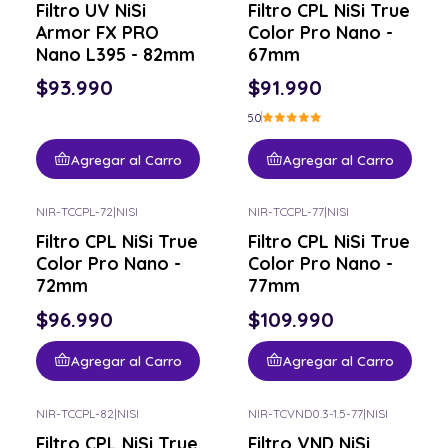
Filtro UV NiSi
Filtro CPL NiSi True
Armor FX PRO
Color Pro Nano -
Nano L395 - 82mm
67mm
$93.990
$91.990
5.0
Agregar al Carro
Agregar al Carro
NIR-TCCPL-72
|
NISI
NIR-TCCPL-77
|
NISI
Filtro CPL NiSi True
Filtro CPL NiSi True
Color Pro Nano -
Color Pro Nano -
72mm
77mm
$96.990
$109.990
Agregar al Carro
Agregar al Carro
NIR-TCCPL-82
|
NISI
NIR-TCVND0.3-1.5-77
|
NISI
Filtro CPL NiSi True
Filtro VND NiSi