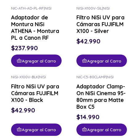
NIC-ATH-AD-PL-RF
|
NISI
NISI-X100V-SIL
|
NISI
Adaptador de
Filtro NiSi UV para
Montura NiSi
Cámaras FUJIFILM
ATHENA - Montura
X100 - Silver
PL a Canon RF
$42.990
$237.990
Agregar al Carro
Agregar al Carro
NISI-X100V-BLK
|
NISI
NIC-C5-80CLAMP
|
NISI
Filtro NiSi UV para
Adaptador Clamp-
Cámaras FUJIFILM
On NiSi Cinema 95-
X100 - Black
80mm para Matte
Box C5
$42.990
$14.990
Agregar al Carro
Agregar al Carro