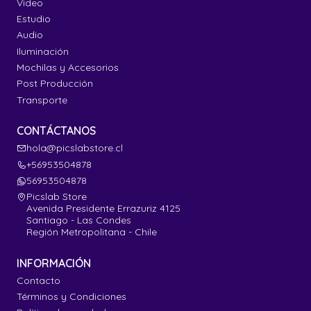
Video
Estudio
Audio
Iluminación
Mochilas y Accesorios
Post Producción
Transporte
CONTÁCTANOS
hola@picslabstore.cl
+56953504878
56953504878
Picslab Store
Avenida Presidente Errazuriz 4125
Santiago - Las Condes
Región Metropolitana - Chile
INFORMACIÓN
Contacto
Términos y Condiciones