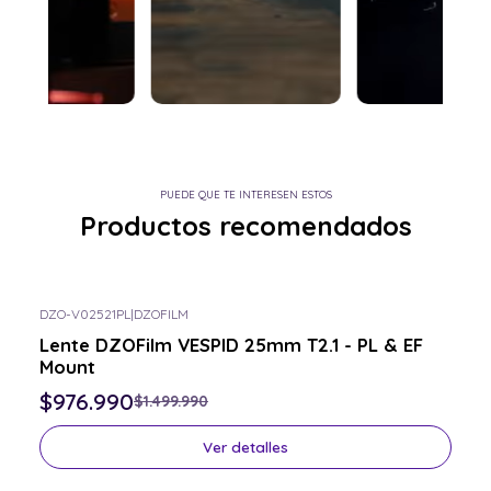
PUEDE QUE TE INTERESEN ESTOS
Productos recomendados
DZO-V02521PL
|
DZOFILM
-35% OFF
Lente DZOFilm VESPID 25mm T2.1 - PL & EF
Consulta por el tuyo
Mount
$976.990
$1.499.990
Ver detalles