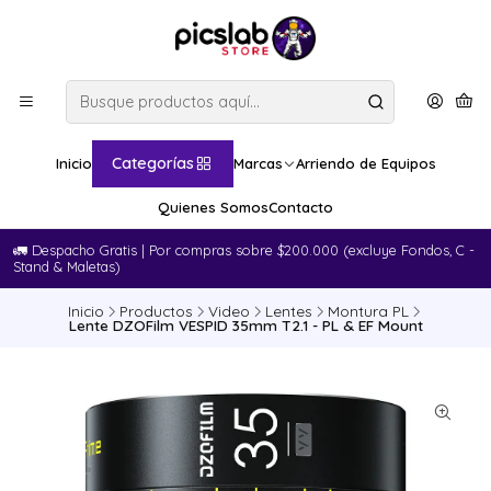
Categorías
Inicio
Marcas
Arriendo de Equipos
Quienes Somos
Contacto
🚛​ Despacho Gratis | Por compras sobre $200.000 (excluye Fondos, C -
Stand & Maletas)
Inicio
Productos
Video
Lentes
Montura PL
Lente DZOFilm VESPID 35mm T2.1 - PL & EF Mount