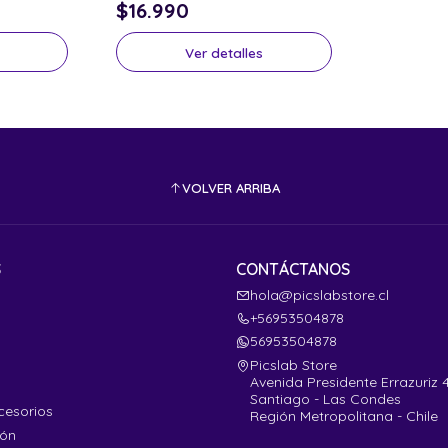
$16.990
Ver detalles
VOLVER ARRIBA
S
CONTÁCTANOS
hola@picslabstore.cl
+56953504878
56953504878
Picslab Store
Avenida Presidente Errazuriz 
Santiago - Las Condes
cesorios
Región Metropolitana - Chile
ión