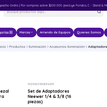
spacho Gratis | Por compras sobre $200.000 (excluye Fondos, C - Stand & M
orías
Marcas
Arriendo de Equipos
Quienes Somos
nicio
Productos
Iluminación
Accesorios Iluminación
Adaptador
10096529
|
NEEWER
Consulta por el tuyo
ezal
Set de Adaptadores
ra
Neewer 1/4 & 3/8 (16
piezas)