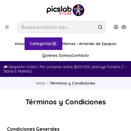
Categorías
Inicio
Marcas
Arriendo de Equipos
Quienes Somos
Contacto
🚛​ Despacho Gratis | Por compras sobre $200.000 (excluye Fondos, C -
Stand & Maletas)
Inicio
Términos y Condiciones
Términos y Condiciones
Condiciones Generales