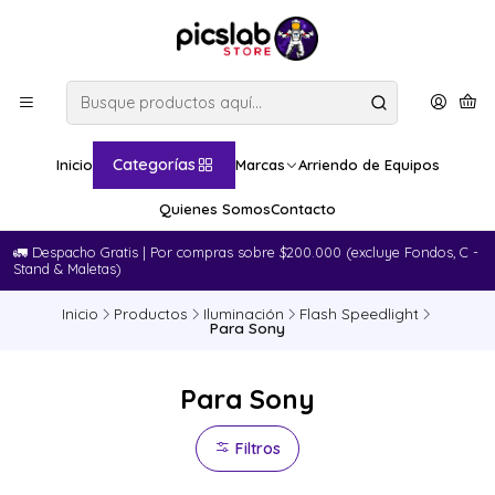
Categorías
Inicio
Marcas
Arriendo de Equipos
Quienes Somos
Contacto
🚛​ Despacho Gratis | Por compras sobre $200.000 (excluye Fondos, C -
Stand & Maletas)
Inicio
Productos
Iluminación
Flash Speedlight
Para Sony
Para Sony
Filtros