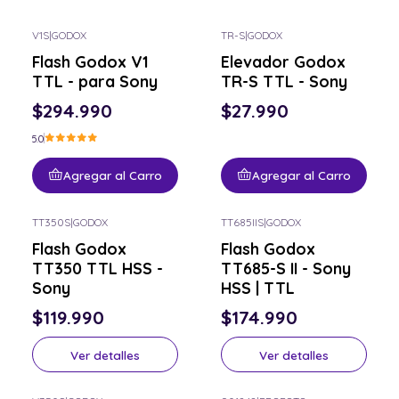
V1S
|
GODOX
TR-S
|
GODOX
Flash Godox V1
Elevador Godox
TTL - para Sony
TR-S TTL - Sony
$294.990
$27.990
5.0
Agregar al Carro
Agregar al Carro
TT350S
|
GODOX
TT685IIS
|
GODOX
Consulta por el tuyo
Consulta por el tuyo
Flash Godox
Flash Godox
TT350 TTL HSS -
TT685-S II - Sony
Sony
HSS | TTL
$119.990
$174.990
Ver detalles
Ver detalles