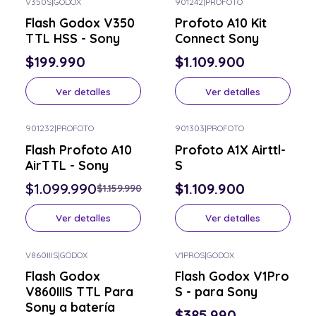
V350S
|
GODOX
901242
|
PROFOTO
Consulta por el tuyo
Consulta por el tuyo
Flash Godox V350
Profoto A10 Kit
TTL HSS - Sony
Connect Sony
$199.990
$1.109.900
Ver detalles
Ver detalles
901232
|
PROFOTO
901303
|
PROFOTO
-5% OFF
Consulta por el tuyo
Flash Profoto A10
Profoto A1X Airttl-
Consulta por el tuyo
AirTTL - Sony
S
$1.099.990
$1.109.900
$1.159.990
Ver detalles
Ver detalles
V860IIIS
|
GODOX
V1PROS
|
GODOX
Consulta por el tuyo
Consulta por el tuyo
Flash Godox
Flash Godox V1Pro
V860IIIS TTL Para
S - para Sony
Sony a batería
$385.990