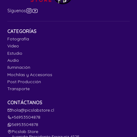
Síguenos
CATEGORÍAS
Fotografía
Video
Estudio
Audio
Iluminación
Mochilas y Accesorios
Post Producción
Transporte
CONTÁCTANOS
hola@picslabstore.cl
+56953504878
56953504878
Picslab Store
Avenida Presidente Errazuriz 4125