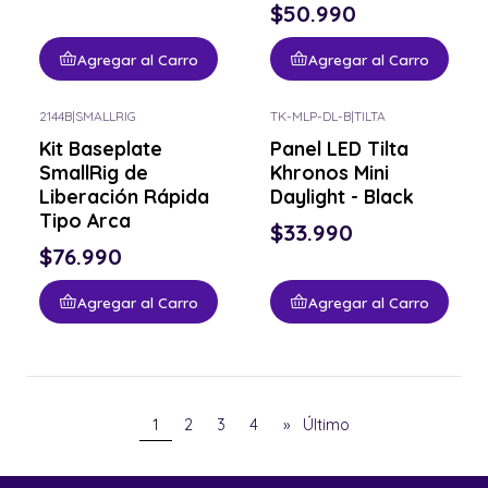
$50.990
Agregar al Carro
Agregar al Carro
2144B
|
SMALLRIG
TK-MLP-DL-B
|
TILTA
Kit Baseplate
Panel LED Tilta
SmallRig de
Khronos Mini
Liberación Rápida
Daylight - Black
Tipo Arca
$33.990
$76.990
Agregar al Carro
Agregar al Carro
1
2
3
4
»
Último