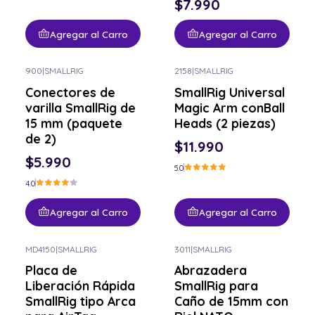
$7.990
Agregar al Carro
Agregar al Carro
900
|
SMALLRIG
2158
|
SMALLRIG
Conectores de
SmallRig Universal
varilla SmallRig de
Magic Arm conBall
15 mm (paquete
Heads (2 piezas)
de 2)
$11.990
$5.990
5.0
4.0
Agregar al Carro
Agregar al Carro
MD4150
|
SMALLRIG
3011
|
SMALLRIG
Placa de
Abrazadera
Liberación Rápida
SmallRig para
SmallRig tipo Arca
Caño de 15mm con