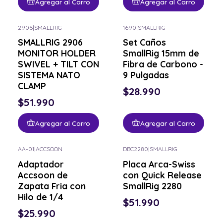
Agregar al Carro
Agregar al Carro
2906
|
SMALLRIG
1690
|
SMALLRIG
SMALLRIG 2906
Set Caños
MONITOR HOLDER
SmallRig 15mm de
SWIVEL + TILT CON
Fibra de Carbono -
SISTEMA NATO
9 Pulgadas
CLAMP
$28.990
$51.990
Agregar al Carro
Agregar al Carro
AA-01
|
ACCSOON
DBC2280
|
SMALLRIG
Adaptador
Placa Arca-Swiss
Accsoon de
con Quick Release
Zapata Fria con
SmallRig 2280
Hilo de 1/4
$51.990
$25.990