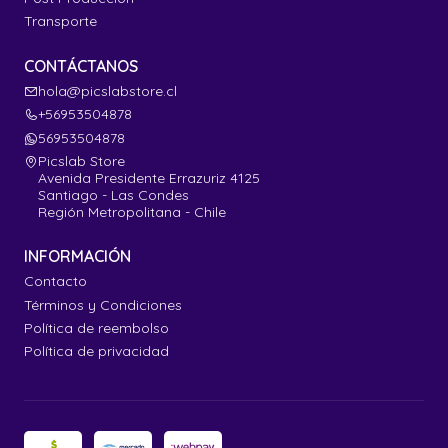
Transporte
CONTÁCTANOS
hola@picslabstore.cl
+56953504878
56953504878
Picslab Store
Avenida Presidente Errazuriz 4125
Santiago - Las Condes
Región Metropolitana - Chile
INFORMACIÓN
Contacto
Términos y Condiciones
Política de reembolso
Política de privacidad