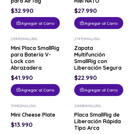
para AirTag
Riel NATO
$32.990
$27.990
Agregar al Carro
Agregar al Carro
2989
|
SMALLRIG
2797
|
SMALLRIG
Mini Placa SmallRig
Zapata
para Batería V-
Multifunción
Lock con
SmallRig con
Abrazadera
Liberación Segura
$41.990
$22.990
Agregar al Carro
Agregar al Carro
1598
|
SMALLRIG
2143B
|
SMALLRIG
Mini Cheese Plate
Placa SmallRig de
Liberación Rápida
$13.990
Tipo Arca