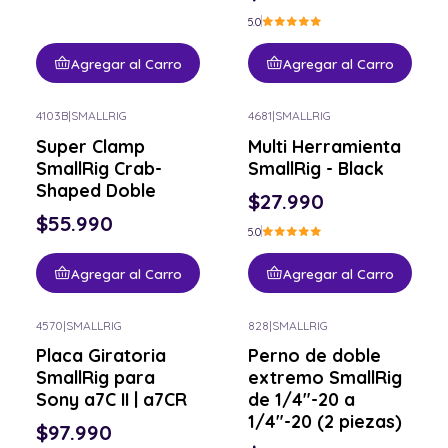
5.0
Agregar al Carro
Agregar al Carro
4103B
|
SMALLRIG
4681
|
SMALLRIG
Super Clamp
Multi Herramienta
SmallRig Crab-
SmallRig - Black
Shaped Doble
$27.990
$55.990
5.0
Agregar al Carro
Agregar al Carro
4570
|
SMALLRIG
828
|
SMALLRIG
Placa Giratoria
Perno de doble
SmallRig para
extremo SmallRig
Sony a7C II | a7CR
de 1/4"-20 a
1/4"-20 (2 piezas)
$97.990