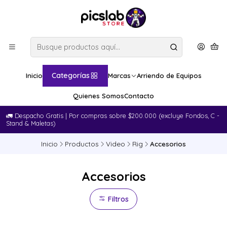
Categorías
Inicio
Marcas
Arriendo de Equipos
Quienes Somos
Contacto
🚛​ Despacho Gratis | Por compras sobre $200.000 (excluye Fondos, C -
Stand & Maletas)
Inicio
Productos
Video
Rig
Accesorios
Accesorios
Filtros