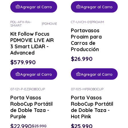
Agregar al Carro
Agregar al Carro
PDL-AFX-RA-
CT-UVCH-01
|
PROAIM
|
PDMOVIE
SMART
Portavasos
Kit Follow Focus
Proaim para
PDMOVIE LIVE AIR
Carros de
3 Smart LiDAR -
Producción
Advanced
$26.990
$579.990
Agregar al Carro
Agregar al Carro
07-121-P-EZ
|
ROBOCUP
07-105-HP
|
ROBOCUP
-12% OFF
Porta Vasos
Porta Vasos
RoboCup Portátil
RoboCup Portátil
de Doble Taza -
de Doble Taza -
Purple
Hot Pink
$22.990
$25.990
$25.990