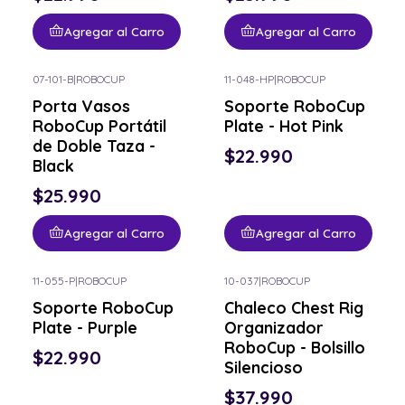
Agregar al Carro
Agregar al Carro
07-101-B
|
ROBOCUP
11-048-HP
|
ROBOCUP
Porta Vasos
Soporte RoboCup
RoboCup Portátil
Plate - Hot Pink
de Doble Taza -
$22.990
Black
$25.990
Agregar al Carro
Agregar al Carro
11-055-P
|
ROBOCUP
10-037
|
ROBOCUP
Soporte RoboCup
Chaleco Chest Rig
Plate - Purple
Organizador
RoboCup - Bolsillo
$22.990
Silencioso
$37.990