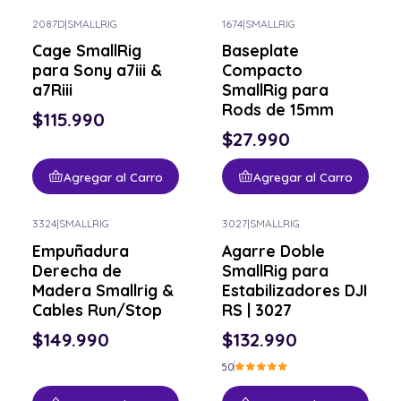
2087D
|
SMALLRIG
1674
|
SMALLRIG
Cage SmallRig
Baseplate
para Sony a7iii &
Compacto
a7Riii
SmallRig para
Rods de 15mm
$115.990
$27.990
Agregar al Carro
Agregar al Carro
3324
|
SMALLRIG
3027
|
SMALLRIG
Empuñadura
Agarre Doble
Derecha de
SmallRig para
Madera Smallrig &
Estabilizadores DJI
Cables Run/Stop
RS | 3027
$149.990
$132.990
5.0