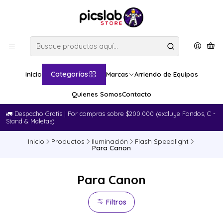
Categorías
Inicio
Marcas
Arriendo de Equipos
Quienes Somos
Contacto
🚛​ Despacho Gratis | Por compras sobre $200.000 (excluye Fondos, C -
Stand & Maletas)
Inicio
Productos
Iluminación
Flash Speedlight
Para Canon
Para Canon
Filtros