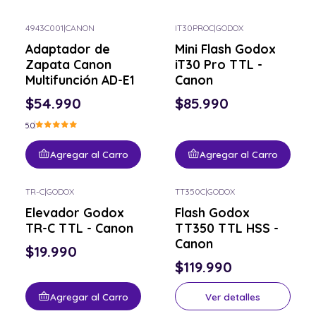
4943C001
|
CANON
IT30PROC
|
GODOX
Adaptador de
Mini Flash Godox
Zapata Canon
iT30 Pro TTL -
Multifunción AD-E1
Canon
$54.990
$85.990
5.0
Agregar al Carro
Agregar al Carro
TR-C
|
GODOX
TT350C
|
GODOX
Consulta por el tuyo
Elevador Godox
Flash Godox
TR-C TTL - Canon
TT350 TTL HSS -
Canon
$19.990
$119.990
Agregar al Carro
Ver detalles