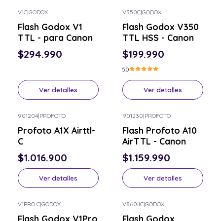
V1C
|
GODOX
V350C
|
GODOX
Consulta por el tuyo
Consulta por el tuyo
Flash Godox V1
Flash Godox V350
TTL - para Canon
TTL HSS - Canon
$294.990
$199.990
5.0
Ver detalles
Ver detalles
901204
|
PROFOTO
901230
|
PROFOTO
Consulta por el tuyo
Consulta por el tuyo
Profoto A1X Airttl-
Flash Profoto A10
C
AirTTL - Canon
$1.016.900
$1.159.990
Ver detalles
Ver detalles
V1PRO C
|
GODOX
V860IIC
|
GODOX
Consulta por el tuyo
Consulta por el tuyo
Flash Godox V1Pro
Flash Godox