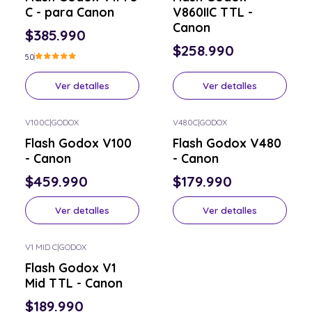
C - para Canon
V860IIC TTL -
Canon
$385.990
$258.990
5.0
Ver detalles
Ver detalles
V100C
|
GODOX
V480C
|
GODOX
Consulta por el tuyo
Consulta por el tuyo
Flash Godox V100
Flash Godox V480
- Canon
- Canon
$459.990
$179.990
Ver detalles
Ver detalles
V1 MID C
|
GODOX
Consulta por el tuyo
Flash Godox V1
Mid TTL - Canon
$189.990