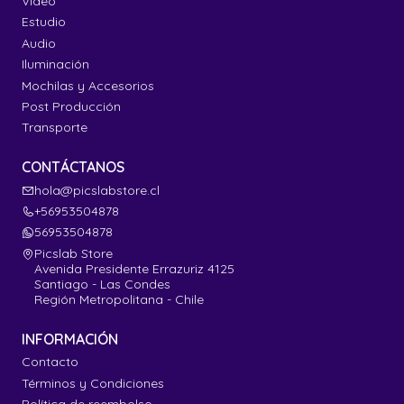
Video
Estudio
Audio
Iluminación
Mochilas y Accesorios
Post Producción
Transporte
CONTÁCTANOS
hola@picslabstore.cl
+56953504878
56953504878
Picslab Store
Avenida Presidente Errazuriz 4125
Santiago - Las Condes
Región Metropolitana - Chile
INFORMACIÓN
Contacto
Términos y Condiciones
Política de reembolso