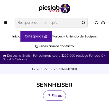
Categorías
Inicio
Marcas
Arriendo de Equipos
Quienes Somos
Contacto
🚛​ Despacho Gratis | Por compras sobre $200.000 (excluye Fondos, C -
Stand & Maletas)
Inicio
Marcas
SENNHEISER
SENNHEISER
Filtros