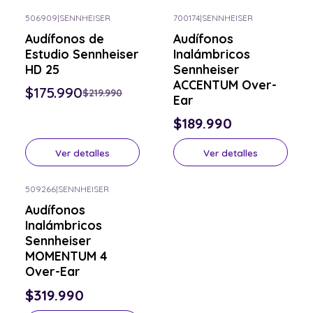
506909
|
SENNHEISER
700174
|
SENNHEISER
-20% OFF
Consulta por el tuyo
Audífonos de
Audífonos
Consulta por el tuyo
Estudio Sennheiser
Inalámbricos
HD 25
Sennheiser
ACCENTUM Over-
$175.990
$219.990
Ear
$189.990
Ver detalles
Ver detalles
509266
|
SENNHEISER
Consulta por el tuyo
Audífonos
Inalámbricos
Sennheiser
MOMENTUM 4
Over-Ear
$319.990