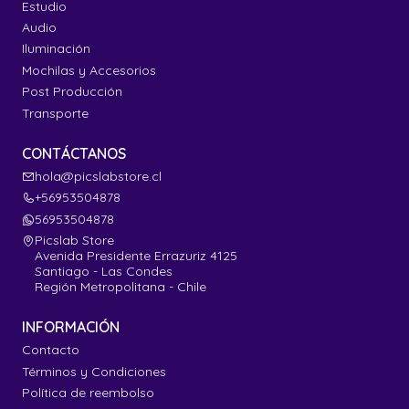
Estudio
Audio
Iluminación
Mochilas y Accesorios
Post Producción
Transporte
CONTÁCTANOS
hola@picslabstore.cl
+56953504878
56953504878
Picslab Store
Avenida Presidente Errazuriz 4125
Santiago - Las Condes
Región Metropolitana - Chile
INFORMACIÓN
Contacto
Términos y Condiciones
Política de reembolso