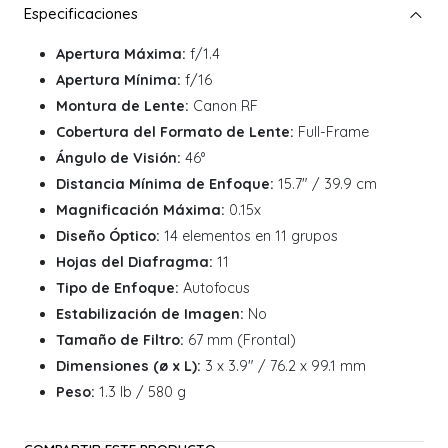
Apertura Máxima:
f/1.4
Apertura Mínima:
f/16
Montura de Lente:
Canon RF
Cobertura del Formato de Lente:
Full-Frame
Ángulo de Visión:
46°
Distancia Mínima de Enfoque:
15.7" / 39.9 cm
Magnificación Máxima:
0.15x
Diseño Óptico:
14 elementos en 11 grupos
Hojas del Diafragma:
11
Tipo de Enfoque:
Autofocus
Estabilización de Imagen:
No
Tamaño de Filtro:
67 mm (Frontal)
Dimensiones (ø x L):
3 x 3.9" / 76.2 x 99.1 mm
Peso:
1.3 lb / 580 g