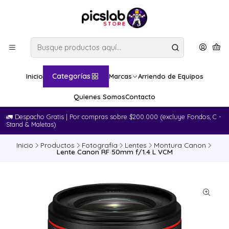
Categorías
Inicio
Marcas
Arriendo de Equipos
Quienes Somos
Contacto
🚛​ Despacho Gratis | Por compras sobre $200.000 (excluye Fondos, C -
Stand & Maletas)
Inicio
Productos
Fotografía
Lentes
Montura Canon
Lente Canon RF 50mm f/1.4 L VCM