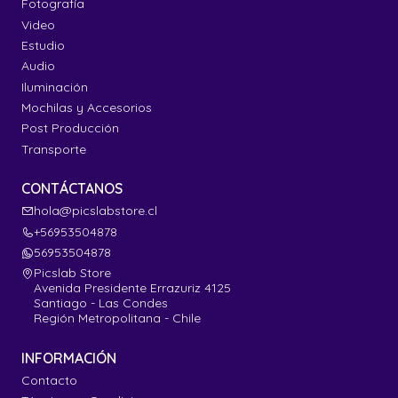
Fotografía
Video
Estudio
Audio
Iluminación
Mochilas y Accesorios
Post Producción
Transporte
CONTÁCTANOS
hola@picslabstore.cl
+56953504878
56953504878
Picslab Store
Avenida Presidente Errazuriz 4125
Santiago - Las Condes
Región Metropolitana - Chile
INFORMACIÓN
Contacto