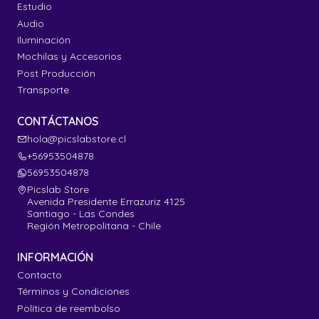
Estudio
Audio
Iluminación
Mochilas y Accesorios
Post Producción
Transporte
CONTÁCTANOS
hola@picslabstore.cl
+56953504878
56953504878
Picslab Store
Avenida Presidente Errazuriz 4125
Santiago - Las Condes
Región Metropolitana - Chile
INFORMACIÓN
Contacto
Términos y Condiciones
Política de reembolso