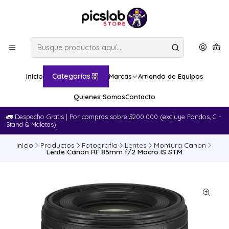
Categorías
Inicio
Marcas
Arriendo de Equipos
Quienes Somos
Contacto
🚛​ Despacho Gratis | Por compras sobre $200.000 (excluye Fondos, C -
Stand & Maletas)
Inicio
Productos
Fotografía
Lentes
Montura Canon
Lente Canon RF 85mm f/2 Macro IS STM