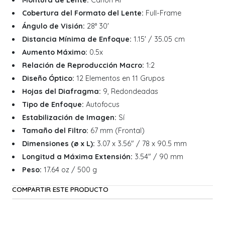
Montura de Lente:
Canon RF
Cobertura del Formato del Lente:
Full-Frame
Ángulo de Visión:
28° 30'
Distancia Mínima de Enfoque:
1.15' / 35.05 cm
Aumento Máximo:
0.5x
Relación de Reproducción Macro:
1:2
Diseño Óptico:
12 Elementos en 11 Grupos
Hojas del Diafragma:
9, Redondeadas
Tipo de Enfoque:
Autofocus
Estabilización de Imagen:
Sí
Tamaño del Filtro:
67 mm (Frontal)
Dimensiones (ø x L):
3.07 x 3.56" / 78 x 90.5 mm
Longitud a Máxima Extensión:
3.54" / 90 mm
Peso:
17.64 oz / 500 g
COMPARTIR ESTE PRODUCTO