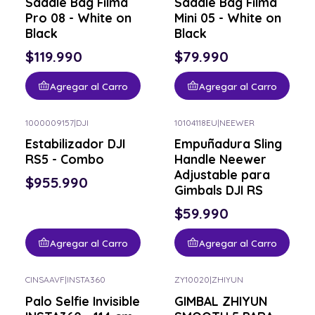
Saddle Bag Filma
Saddle Bag Filma
Pro 08 - White on
Mini 05 - White on
Black
Black
$119.990
$79.990
Agregar al Carro
Agregar al Carro
1000009157
|
DJI
10104118EU
|
NEEWER
Estabilizador DJI
Empuñadura Sling
RS5 - Combo
Handle Neewer
Adjustable para
$955.990
Gimbals DJI RS
$59.990
Agregar al Carro
Agregar al Carro
CINSAAVF
|
INSTA360
ZY10020
|
ZHIYUN
Consulta por el tuyo
Consulta por el tuyo
Palo Selfie Invisible
GIMBAL ZHIYUN