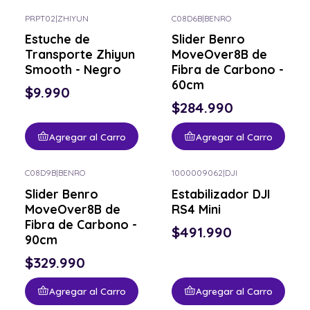
PRPT02
|
ZHIYUN
C08D6B
|
BENRO
Estuche de
Slider Benro
Transporte Zhiyun
MoveOver8B de
Smooth - Negro
Fibra de Carbono -
60cm
$9.990
$284.990
Agregar al Carro
Agregar al Carro
C08D9B
|
BENRO
1000009062
|
DJI
Slider Benro
Estabilizador DJI
MoveOver8B de
RS4 Mini
Fibra de Carbono -
$491.990
90cm
$329.990
Agregar al Carro
Agregar al Carro