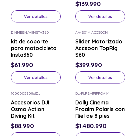
$139.990
Ver detalles
Ver detalles
DINMBBN/A
|
INSTA360
AA-S01M
|
ACCSOON
Consulta por el tuyo
Consulta por el tuyo
kit de soporte
Slider Motorizado
para motocicleta
Accsoon TopRig
Insta360
S60
$61.990
$399.990
Ver detalles
Ver detalles
1000005308x
|
DJI
DL-PLRS-4P
|
PROAIM
Consulta por el tuyo
Consulta por el tuyo
Accesorios DJI
Dolly Cinema
Osmo Action
Proaim Polaris con
Diving Kit
Riel de 8 pies
$88.990
$1.480.990