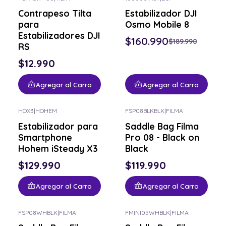
-15% OFF
Contrapeso Tilta
Estabilizador DJI
para
Osmo Mobile 8
Estabilizadores DJI
$160.990
$189.990
RS
$12.990
Agregar al Carro
Agregar al Carro
HOX3
|
HOHEM
FSP08BLKBLK
|
FILMA
Estabilizador para
Saddle Bag Filma
Smartphone
Pro 08 - Black on
Hohem iSteady X3
Black
$129.990
$119.990
Agregar al Carro
Agregar al Carro
FSP08WHBLK
|
FILMA
FMINI05WHBLK
|
FILMA