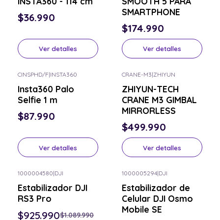
INSTA360 - 114 cm
SMOOTH 5 PARA
SMARTPHONE
$36.990
$174.990
Ver detalles
Ver detalles
CINSPHD/F
|
INSTA360
CRANE-M3
|
ZHIYUN
Consulta por el tuyo
Consulta por el tuyo
Insta360 Palo
ZHIYUN-TECH
Selfie 1 m
CRANE M3 GIMBAL
MIRRORLESS
$87.990
$499.990
Ver detalles
Ver detalles
1000004580
|
DJI
1000005294
|
DJI
-15% OFF
Consulta por el tuyo
Estabilizador DJI
Estabilizador de
Consulta por el tuyo
RS3 Pro
Celular DJI Osmo
Mobile SE
$925.990
$1.089.990