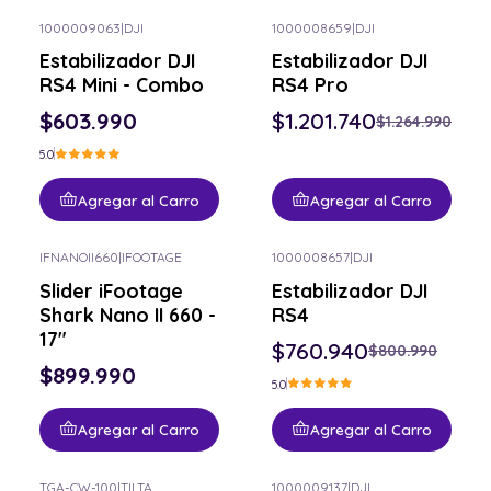
1000009063
|
DJI
1000008659
|
DJI
-5% OFF
Estabilizador DJI
Estabilizador DJI
RS4 Mini - Combo
RS4 Pro
$603.990
$1.201.740
$1.264.990
5.0
Agregar al Carro
Agregar al Carro
IFNANOII660
|
IFOOTAGE
1000008657
|
DJI
-5% OFF
Slider iFootage
Estabilizador DJI
Shark Nano II 660 -
RS4
17"
$760.940
$800.990
$899.990
5.0
Agregar al Carro
Agregar al Carro
TGA-CW-100
|
TILTA
1000009137
|
DJI