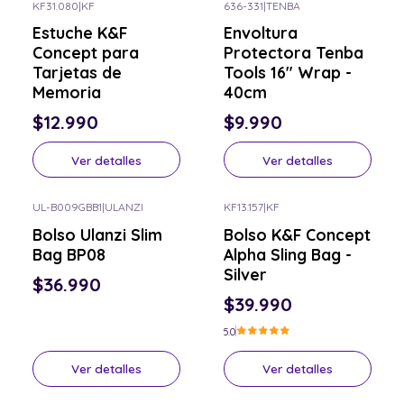
KF31.080
|
KF
636-331
|
TENBA
Consulta por el tuyo
Consulta por el tuyo
Estuche K&F
Envoltura
Concept para
Protectora Tenba
Tarjetas de
Tools 16″ Wrap -
Memoria
40cm
$12.990
$9.990
Ver detalles
Ver detalles
UL-B009GBB1
|
ULANZI
KF13.157
|
KF
Consulta por el tuyo
Consulta por el tuyo
Bolso Ulanzi Slim
Bolso K&F Concept
Bag BP08
Alpha Sling Bag -
Silver
$36.990
$39.990
5.0
Ver detalles
Ver detalles