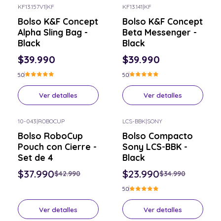
KF13.157V1
|
KF
KF13.141
|
KF
Consulta por el tuyo
Consulta por el tuyo
Bolso K&F Concept
Bolso K&F Concept
Alpha Sling Bag -
Beta Messenger -
Black
Black
$39.990
$39.990
5.0
5.0
Ver detalles
Ver detalles
10-043
|
ROBOCUP
LCS-BBK
|
SONY
-12% OFF
-31% OFF
Bolso RoboCup
Bolso Compacto
Consulta por el tuyo
Consulta por el tuyo
Pouch con Cierre -
Sony LCS-BBK -
Set de 4
Black
$37.990
$23.990
$42.990
$34.990
5.0
Ver detalles
Ver detalles