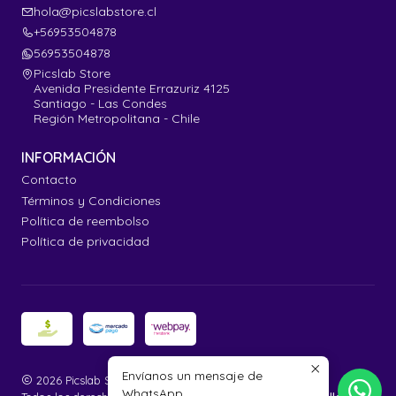
hola@picslabstore.cl
+56953504878
56953504878
Picslab Store
Avenida Presidente Errazuriz 4125
Santiago - Las Condes
Región Metropolitana - Chile
INFORMACIÓN
Contacto
Términos y Condiciones
Política de reembolso
Política de privacidad
Envíanos un mensaje de
2026 Picslab Store.
WhatsApp