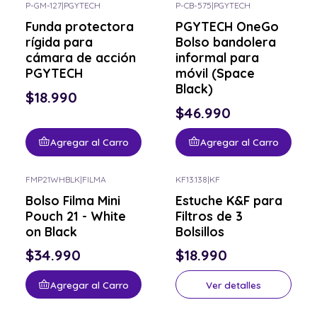
P-GM-127
|
PGYTECH
P-CB-575
|
PGYTECH
Funda protectora
PGYTECH OneGo
rígida para
Bolso bandolera
cámara de acción
informal para
PGYTECH
móvil (Space
Black)
$18.990
$46.990
Agregar al Carro
Agregar al Carro
FMP21WHBLK
|
FILMA
KF13.138
|
KF
Consulta por el tuyo
Bolso Filma Mini
Estuche K&F para
Pouch 21 - White
Filtros de 3
on Black
Bolsillos
$34.990
$18.990
Agregar al Carro
Ver detalles