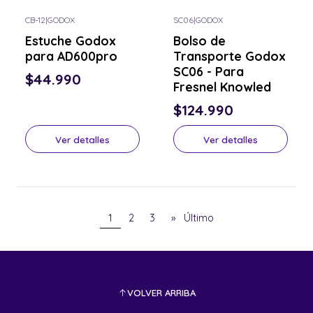
CB-12
|
GODOX
SC06
|
GODOX
Consulta por el tuyo
Consulta por el tuyo
Estuche Godox
Bolso de
para AD600pro
Transporte Godox
SC06 - Para
$44.990
Fresnel Knowled
$124.990
Ver detalles
Ver detalles
1
2
3
»
Último
VOLVER ARRIBA