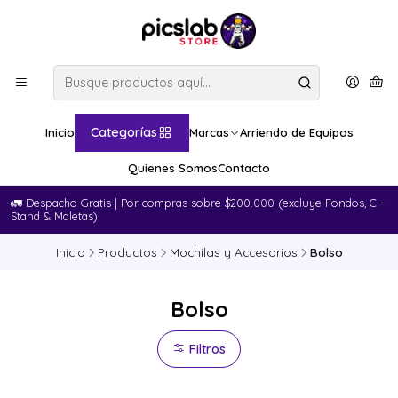
Categorías
Inicio
Marcas
Arriendo de Equipos
Quienes Somos
Contacto
🚛​ Despacho Gratis | Por compras sobre $200.000 (excluye Fondos, C -
Stand & Maletas)
Inicio
Productos
Mochilas y Accesorios
Bolso
Bolso
Filtros