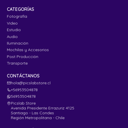
CATEGORÍAS
Fotografía
Video
Estudio
Audio
Iluminación
Mochilas y Accesorios
Post Producción
Transporte
CONTÁCTANOS
hola@picslabstore.cl
+56953504878
56953504878
Picslab Store
Avenida Presidente Errazuriz 4125
Santiago - Las Condes
Región Metropolitana - Chile