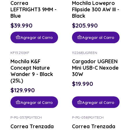
Correa
Mochila Lowepro
LEFTRIGHT3 9MM -
Flipside 300 AW III -
Blue
Black
$39.990
$205.990
Agregar al Carro
Agregar al Carro
KF13.210
|
KF
112268
|
UGREEN
Mochila K&F
Cargador UGREEN
Concept Nature
Mini USB-C Nexode
Wander 9 - Black
30W
(25L)
$19.990
$129.990
Agregar al Carro
Agregar al Carro
P-PG-057
|
PGYTECH
P-PG-058
|
PGYTECH
Correa Trenzada
Correa Trenzada