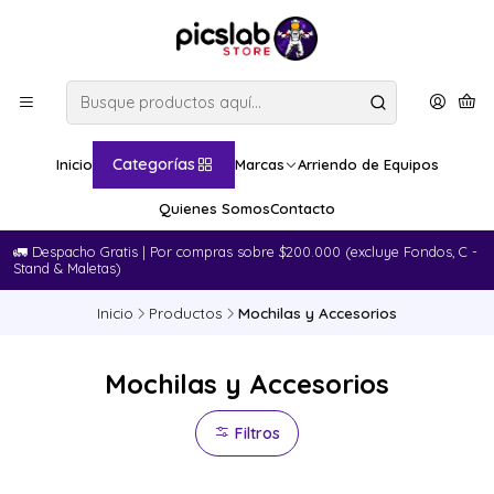
Categorías
Inicio
Marcas
Arriendo de Equipos
Quienes Somos
Contacto
🚛​ Despacho Gratis | Por compras sobre $200.000 (excluye Fondos, C -
Stand & Maletas)
Inicio
Productos
Mochilas y Accesorios
Mochilas y Accesorios
Filtros