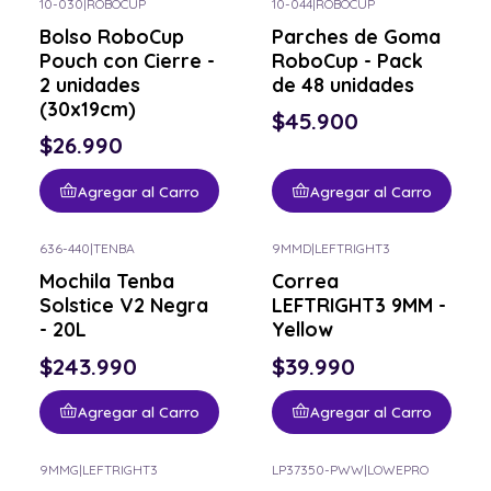
10-030
|
ROBOCUP
10-044
|
ROBOCUP
Bolso RoboCup
Parches de Goma
Pouch con Cierre -
RoboCup - Pack
2 unidades
de 48 unidades
(30x19cm)
$45.900
$26.990
Agregar al Carro
Agregar al Carro
636-440
|
TENBA
9MMD
|
LEFTRIGHT3
Mochila Tenba
Correa
Solstice V2 Negra
LEFTRIGHT3 9MM -
- 20L
Yellow
$243.990
$39.990
Agregar al Carro
Agregar al Carro
9MMG
|
LEFTRIGHT3
LP37350-PWW
|
LOWEPRO