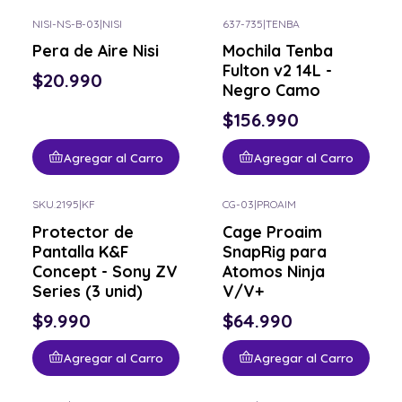
NISI-NS-B-03
|
NISI
637-735
|
TENBA
Pera de Aire Nisi
Mochila Tenba
Fulton v2 14L -
$20.990
Negro Camo
$156.990
Agregar al Carro
Agregar al Carro
SKU.2195
|
KF
CG-03
|
PROAIM
Protector de
Cage Proaim
Pantalla K&F
SnapRig para
Concept - Sony ZV
Atomos Ninja
Series (3 unid)
V/V+
$9.990
$64.990
Agregar al Carro
Agregar al Carro