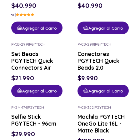
$40.990
$40.990
5.0
Agregar al Carro
Agregar al Carro
P-CB-299
|
PGYTECH
P-CB-298
|
PGYTECH
Set Beads
Conectores
PGYTECH Quick
PGYTECH Quick
Connectors Air
Beads 2.0
$21.990
$9.990
Agregar al Carro
Agregar al Carro
P-GM-174
|
PGYTECH
P-CB-352
|
PGYTECH
Selfie Stick
Mochila PGYTECH
PGYTECH - 96cm
OneGo Lite 16L -
Matte Black
$29.990