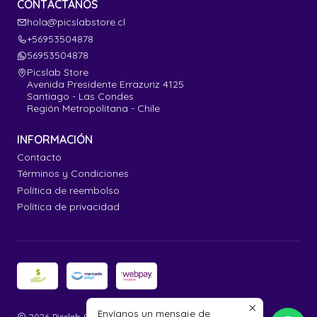
CONTÁCTANOS
hola@picslabstore.cl
+56953504878
56953504878
Picslab Store
Avenida Presidente Errazuriz 4125
Santiago - Las Condes
Región Metropolitana - Chile
INFORMACIÓN
Contacto
Términos y Condiciones
Política de reembolso
Política de privacidad
Envíanos un mensaje de