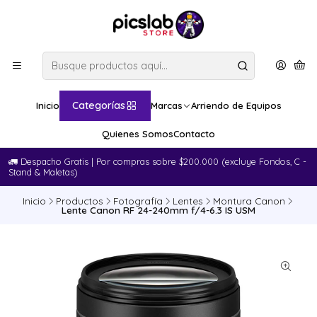
Categorías
Inicio
Marcas
Arriendo de Equipos
Quienes Somos
Contacto
🚛​ Despacho Gratis | Por compras sobre $200.000 (excluye Fondos, C -
Stand & Maletas)
Inicio
Productos
Fotografía
Lentes
Montura Canon
Lente Canon RF 24-240mm f/4-6.3 IS USM