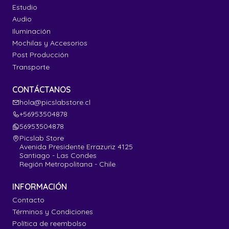
Estudio
Audio
Iluminación
Mochilas y Accesorios
Post Producción
Transporte
CONTÁCTANOS
hola@picslabstore.cl
+56953504878
56953504878
Picslab Store
Avenida Presidente Errazuriz 4125
Santiago - Las Condes
Región Metropolitana - Chile
INFORMACIÓN
Contacto
Términos y Condiciones
Política de reembolso