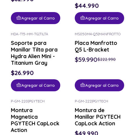
$44.990
Agregar al Carro
Agregar al Carro
HDA-T15-HM-TG
|
TILTA
MS050M4-Q5
|
MANFROTTO
-73% OFF
Soporte para
Placa Manfrotto
Manillar Tilta para
Q5 L-Bracket
Hydra Alien Mini -
$59.990
$222.990
Titanium Gray
$26.990
Agregar al Carro
Agregar al Carro
P-GM-220
|
PGYTECH
P-GM-222
|
PGYTECH
Montura
Montura de
Magnetica
Manillar PGYTECH
PGYTECH CapLock
CapLock Action
Action
$49.990