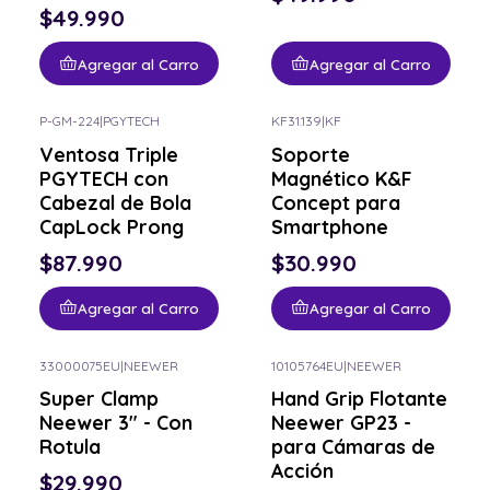
$49.990
Agregar al Carro
Agregar al Carro
P-GM-224
|
PGYTECH
KF31.139
|
KF
Ventosa Triple
Soporte
PGYTECH con
Magnético K&F
Cabezal de Bola
Concept para
CapLock Prong
Smartphone
$87.990
$30.990
Agregar al Carro
Agregar al Carro
33000075EU
|
NEEWER
10105764EU
|
NEEWER
Super Clamp
Hand Grip Flotante
Neewer 3" - Con
Neewer GP23 -
Rotula
para Cámaras de
Acción
$29.990