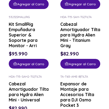
Agregar al Carro
Agregar al Carro
5323
|
SMALLRIG
HDA-T15-SAH-TG
|
TILTA
Kit SmallRig
Cabezal
Empuñadura
Amortiguador Tilta
Superior &
para Hydra Alien
Soporte para
Mini - Titanium
Monitor - Arri
Gray
$95.990
$82.990
Agregar al Carro
Agregar al Carro
HDA-T15-SAH2-TG
|
TILTA
TA-T65-AME-B
|
TILTA
Cabezal
Expansor de
Amortiguador Tilta
Montaje para
para Hydra Alien
Accesorios Tilta
Mini - Universal
para DJI Osmo
Pocket 3
$82.990