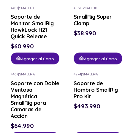
4487
|
SMALLRIG
4861
|
SMALLRIG
Soporte de
SmallRig Super
Monitor SmallRig
Clamp
HawkLock H21
$38.990
Quick Release
$60.990
Agregar al Carro
Agregar al Carro
4467
|
SMALLRIG
4274
|
SMALLRIG
Soporte con Doble
Soporte de
Ventosa
Hombro SmallRig
Magnética
Pro Kit
SmallRig para
$493.990
Cámaras de
Acción
$64.990