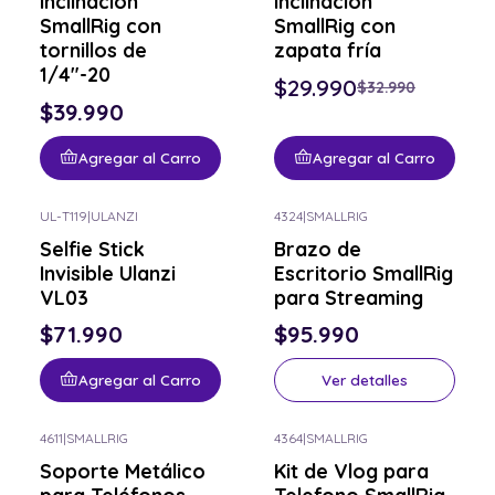
inclinación
inclinación
SmallRig con
SmallRig con
tornillos de
zapata fría
1/4"-20
$29.990
$32.990
$39.990
Agregar al Carro
Agregar al Carro
UL-T119
|
ULANZI
4324
|
SMALLRIG
Consulta por el tuyo
Selfie Stick
Brazo de
Invisible Ulanzi
Escritorio SmallRig
VL03
para Streaming
$71.990
$95.990
Agregar al Carro
Ver detalles
4611
|
SMALLRIG
4364
|
SMALLRIG
Consulta por el tuyo
Consulta por el tuyo
Soporte Metálico
Kit de Vlog para