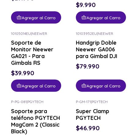
$9.990
Agregar al Carro
Agregar al Carro
10105014EU
|
NEEWER
10103952EU
|
NEEWER
Soporte de
Handgrip Doble
Monitor Neewer
Neewer GA006
GA021 - Para
para Gimbal DJI
Gimbals RS
$79.990
$39.990
Agregar al Carro
Agregar al Carro
P-PG-081
|
PGYTECH
P-GM-171
|
PGYTECH
Soporte para
Super Clamp
teléfono PGYTECH
PGYTECH
MagCam 2 (Classic
$46.990
Black)