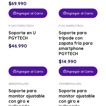
$69.990
Agregar al Carro
Agregar al Carro
P-GM-172
|
PGYTECH
P-CG-140
|
PGYTECH
Soporte en U
Soporte para
PGYTECH
trípode con
zapata fría para
$46.990
smartphone
PGYTECH
$14.990
Agregar al Carro
Agregar al Carro
4886
|
SMALLRIG
2905B
|
SMALLRIG
-9% OFF
Soporte para
Soporte para
monitor ajustable
monitor ajustable
con giro e
con giro e