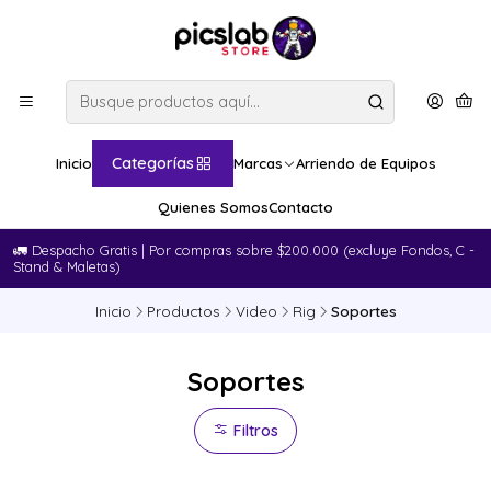
Categorías
Inicio
Marcas
Arriendo de Equipos
Quienes Somos
Contacto
🚛​ Despacho Gratis | Por compras sobre $200.000 (excluye Fondos, C -
Stand & Maletas)
Inicio
Productos
Video
Rig
Soportes
Soportes
Filtros