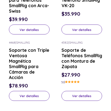
para Teléfonos
Telefono SmallRig
SmallRig con Arca-
VK-20
Swiss
$35.990
$39.990
Ver detalles
Ver detalles
4468
|
SMALLRIG
4382
|
SMALLRIG
Consulta por el tuyo
Consulta por el tuyo
Soporte con Triple
Soporte de
Ventosa
Teléfonos SmallRig
Magnética
con Montura de
SmallRig para
Zapata
Cámaras de
$27.990
Acción
5.0
$78.990
Ver detalles
Ver detalles