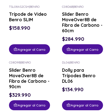
TSL08AS2CSH
|
BENRO
C08D6B
|
BENRO
Trípode de Video
Slider Benro
Benro SLIM
MoveOver8B de
Fibra de Carbono -
$158.990
60cm
$284.990
Agregar al Carro
Agregar al Carro
C08D9B
|
BENRO
DL06
|
BENRO
Slider Benro
Dolly para
MoveOver8B de
Trípodes Benro
Fibra de Carbono -
DL06
90cm
$134.990
$329.990
Agregar al Carro
Agregar al Carro