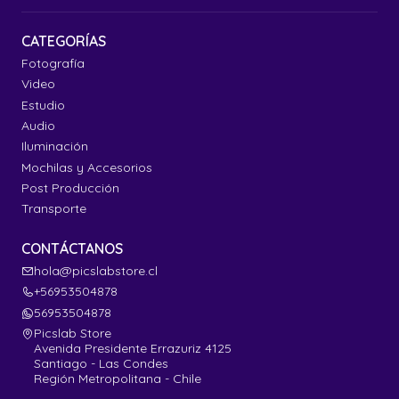
CATEGORÍAS
Fotografía
Video
Estudio
Audio
Iluminación
Mochilas y Accesorios
Post Producción
Transporte
CONTÁCTANOS
hola@picslabstore.cl
+56953504878
56953504878
Picslab Store
Avenida Presidente Errazuriz 4125
Santiago - Las Condes
Región Metropolitana - Chile