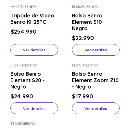
KH25PC
|
BENRO
ELS10BK
|
BENRO
Consulta por el tuyo
Consulta por el tuyo
Trípode de Video
Bolso Benro
Benro KH25PC
Element S10 -
Negro
$254.990
$22.990
Ver detalles
Ver detalles
ELS20BK
|
BENRO
ELZ10BK
|
BENRO
Consulta por el tuyo
Consulta por el tuyo
Bolso Benro
Bolso Benro
Element S20 -
Element Zoom Z10
Negro
- Negro
$24.990
$17.990
Ver detalles
Ver detalles
T800EX
|
BENRO
Consulta por el tuyo