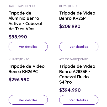
TAC008AP0
|
BENRO
KH25P
|
BENRO
Consulta por el tuyo
Consulta por el tuyo
Trípode de
Trípode de Video
Aluminio Benro
Benro KH25P
Active - Cabezal
$208.990
de Tres Vías
$58.990
Ver detalles
Ver detalles
KH26PC
|
BENRO
A2883FS4PRO
|
BENRO
Consulta por el tuyo
Consulta por el tuyo
Trípode de Video
Trípode de Video
Benro KH26PC
Benro A2883F -
Cabezal Fluido
$296.990
S4Pro
$394.990
Ver detalles
Ver detalles