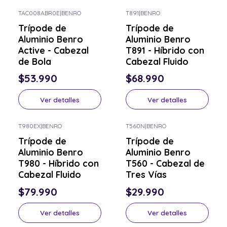
TAC008ABR0E
|
BENRO
T891
|
BENRO
Consulta por el tuyo
Consulta por el tuyo
Trípode de
Trípode de
Aluminio Benro
Aluminio Benro
Active - Cabezal
T891 - Híbrido con
de Bola
Cabezal Fluido
$53.990
$68.990
Ver detalles
Ver detalles
T980EX
|
BENRO
T560N
|
BENRO
Consulta por el tuyo
Consulta por el tuyo
Trípode de
Trípode de
Aluminio Benro
Aluminio Benro
T980 - Híbrido con
T560 - Cabezal de
Cabezal Fluido
Tres Vías
$79.990
$29.990
Ver detalles
Ver detalles