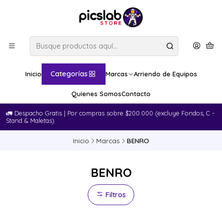
Categorías
Inicio
Marcas
Arriendo de Equipos
Quienes Somos
Contacto
🚛​ Despacho Gratis | Por compras sobre $200.000 (excluye Fondos, C -
Stand & Maletas)
Inicio
Marcas
BENRO
BENRO
Filtros