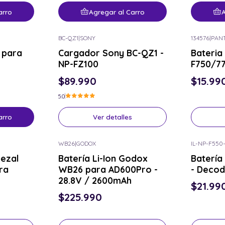
arro
Agregar al Carro
A
BC-QZ1
|
SONY
134576
|
PAN
Consulta por el tuyo
Consulta p
 para
Cargador Sony BC-QZ1 -
Bateria
NP-FZ100
F750/7
$89.990
$15.99
5.0
arro
Ver detalles
WB26
|
GODOX
IL-NP-F550
Consulta por el tuyo
Consulta p
ezal
Batería Li-Ion Godox
Batería
ra
WB26 para AD600Pro -
- Decod
28.8V / 2600mAh
$21.99
$225.990