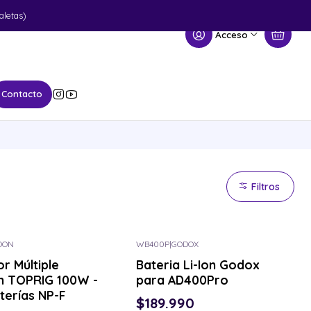
aletas)
Acceso
Contacto
Filtros
OON
WB400P
|
GODOX
r Múltiple
Bateria Li-Ion Godox
n TOPRIG 100W -
para AD400Pro
terías NP-F
$189.990