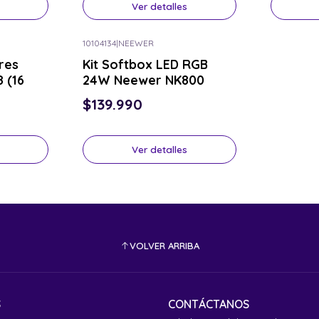
Ver detalles
10104134
|
NEEWER
Consulta por el tuyo
res
Kit Softbox LED RGB
 (16
24W Neewer NK800
$139.990
Ver detalles
VOLVER ARRIBA
S
CONTÁCTANOS