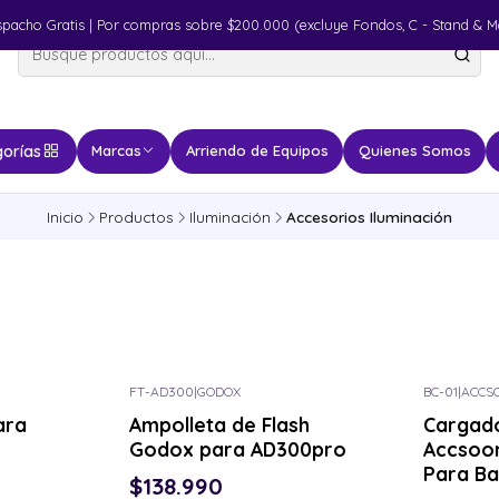
spacho Gratis | Por compras sobre $200.000 (excluye Fondos, C - Stand & M
orías
Marcas
Arriendo de Equipos
Quienes Somos
Inicio
Productos
Iluminación
Accesorios Iluminación
FT-AD300
|
GODOX
BC-01
|
ACCS
ara
Ampolleta de Flash
Cargado
Godox para AD300pro
Accsoo
Para Ba
$138.990