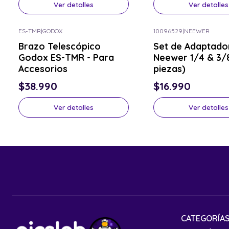
Ver detalles
Ver detalles
ES-TMR
|
GODOX
10096529
|
NEEWER
Consulta por el tuyo
Consulta por el tuyo
Brazo Telescópico
Set de Adaptado
Godox ES-TMR - Para
Neewer 1/4 & 3/8
Accesorios
piezas)
$38.990
$16.990
Ver detalles
Ver detalles
CATEGORÍA