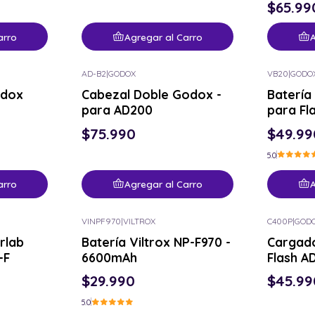
$65.99
arro
Agregar al Carro
A
AD-B2
|
GODOX
VB20
|
GODO
odox
Cabezal Doble Godox -
Batería
para AD200
para Fl
$75.990
$49.99
5.0
arro
Agregar al Carro
A
VINPF970
|
VILTROX
C400P
|
GOD
rlab
Batería Viltrox NP-F970 -
Cargad
-F
6600mAh
Flash A
$29.990
$45.99
5.0