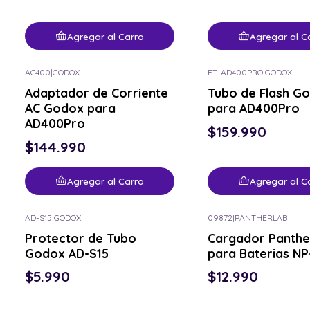
Agregar al Carro
Agregar al C
AC400
|
GODOX
FT-AD400PRO
|
GODOX
Adaptador de Corriente
Tubo de Flash G
AC Godox para
para AD400Pro
AD400Pro
$159.990
$144.990
Agregar al Carro
Agregar al C
AD-S15
|
GODOX
09872
|
PANTHERLAB
Protector de Tubo
Cargador Panthe
Godox AD-S15
para Baterias NP
$5.990
$12.990