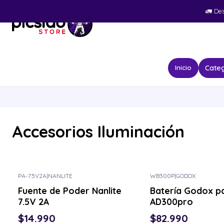
🚛​ De
Categ
Inicio
Accesorios Iluminación
PA-7.5V2A
|
NANLITE
WB300P
|
GODOX
Fuente de Poder Nanlite
Batería Godox p
7.5V 2A
AD300pro
$14.990
$82.990