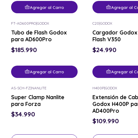
Agregar al Carro
Agregar al C
FT-AD600PRO
|
GODOX
C20
|
GODOX
Tubo de Flash Godox
Cargador Godox
para AD600Pro
Flash V350
$185.990
$24.990
Agregar al Carro
Agregar al C
AS-SCH-FZ
|
NANLITE
H400P
|
GODOX
Consulta por el tuyo
Consulta por el tuyo
Super Clamp Nanlite
Extensión de Cab
para Forza
Godox H400P pa
AD400Pro
$34.990
$109.990