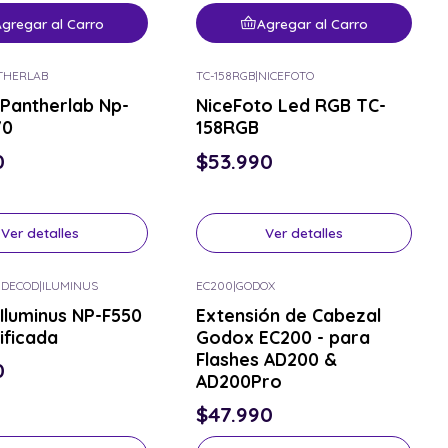
gregar al Carro
Agregar al Carro
THERLAB
TC-158RGB
|
NICEFOTO
or el tuyo
Consulta por el tuyo
 Pantherlab Np-
NiceFoto Led RGB TC-
70
158RGB
0
$53.990
Ver detalles
Ver detalles
-DECOD
|
ILUMINUS
EC200
|
GODOX
or el tuyo
Consulta por el tuyo
 Iluminus NP-F550
Extensión de Cabezal
ificada
Godox EC200 - para
Flashes AD200 &
0
AD200Pro
$47.990