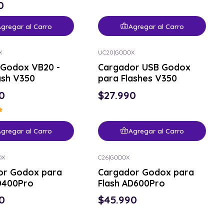
0
gregar al Carro
Agregar al Carro
X
UC20
|
GODOX
 Godox VB20 -
Cargador USB Godox
ash V350
para Flashes V350
0
$27.990
gregar al Carro
Agregar al Carro
OX
C26
|
GODOX
or Godox para
Cargador Godox para
D400Pro
Flash AD600Pro
0
$45.990