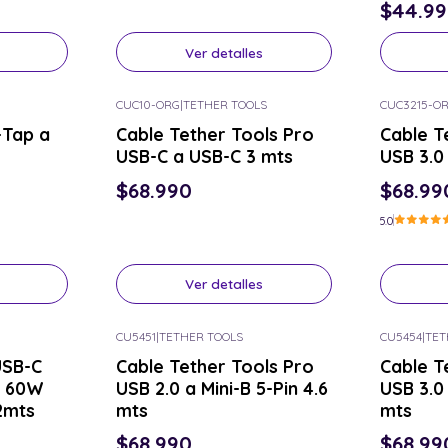
$44.9
Ver detalles
CUC10-ORG
|
TETHER TOOLS
CUC3215-O
Consulta por el tuyo
Consulta p
-Tap a
Cable Tether Tools Pro
Cable T
USB-C a USB-C 3 mts
USB 3.0
$68.990
$68.99
5.0
Ver detalles
CU5451
|
TETHER TOOLS
CU5454
|
TET
Consulta por el tuyo
Consulta p
USB-C
Cable Tether Tools Pro
Cable T
0 60W
USB 2.0 a Mini-B 5-Pin 4.6
USB 3.0
2mts
mts
mts
$68.990
$68.99