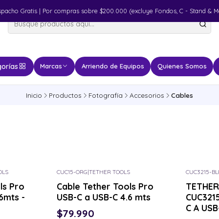
spacho Gratis | Por compras sobre $200.000 (excluye Fondos, C - Stand & M
orías
Marcas
Arriendo de Equipos
Quienes Somos
Inicio
Productos
Fotografía
Accesorios
Cables
OLS
CUC15-ORG
|
TETHER TOOLS
CUC3215-BL
Consulta por el tuyo
Consulta p
ls Pro
Cable Tether Tools Pro
TETHER
6mts -
USB-C a USB-C 4.6 mts
CUC321
C A USB
$79.990