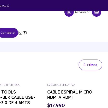
aletas)
Acceso
Contacto
Filtros
K
|
TETHERTOOL
C7030
|
ALTERNATIVA
or el tuyo
Consulta por el tuyo
 TOOLS
CABLE ESPIRAL MICRO
5-BLK CABLE USB-
HDMI A HDMI
-3.0 DE 4.6MTS
$17.990