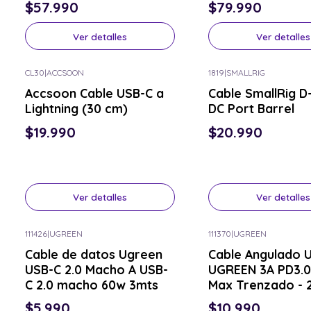
$57.990
$79.990
Ver detalles
Ver detalles
CL30
|
ACCSOON
1819
|
SMALLRIG
Consulta por el tuyo
Consulta por el tuyo
Accsoon Cable USB-C a
Cable SmallRig D
Lightning (30 cm)
DC Port Barrel
$19.990
$20.990
Ver detalles
Ver detalles
111426
|
UGREEN
111370
|
UGREEN
Consulta por el tuyo
Consulta por el tuyo
Cable de datos Ugreen
Cable Angulado 
USB-C 2.0 Macho A USB-
UGREEN 3A PD3.
C 2.0 macho 60w 3mts
Max Trenzado - 
$5.990
$10.990