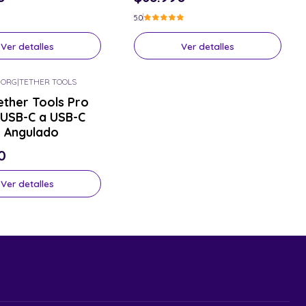
5.0
Ver detalles
Ver detalles
-ORG
|
TETHER TOOLS
ether Tools Pro
or el tuyo
USB-C a USB-C
- Angulado
0
Ver detalles