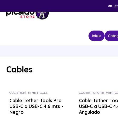
🚛​ De
Categ
Inicio
Cables
CUC15-BLK
|
TETHERTOOLS
CUC15RT-ORG
|
TETHER TO
Consulta por el tuyo
Consulta por el tuyo
Cable Tether Tools Pro
Cable Tether Too
USB-C a USB-C 4.6 mts -
USB-C a USB-C 4.
Negro
Angulado