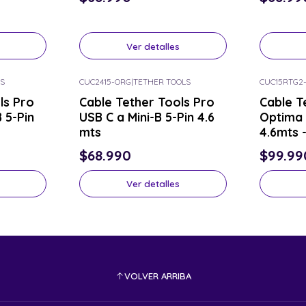
Ver detalles
S
CUC2415-ORG
|
TETHER TOOLS
CUC15RTG2
Nuevo
Consulta por el tuyo
ls Pro
Cable Tether Tools Pro
Cable T
Consulta p
 5-Pin
USB C a Mini-B 5-Pin 4.6
Optima 
mts
4.6mts 
$68.990
$99.99
Ver detalles
VOLVER ARRIBA