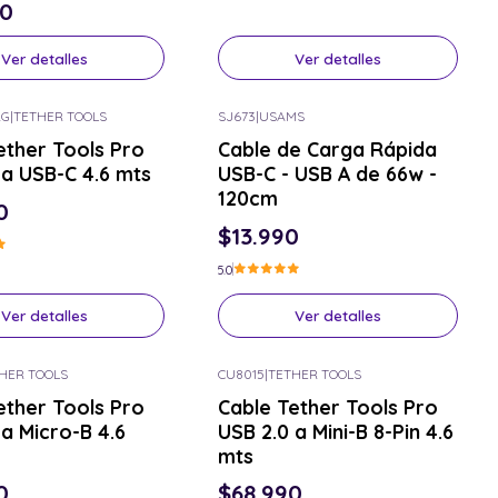
90
Ver detalles
Ver detalles
RG
|
TETHER TOOLS
SJ673
|
USAMS
or el tuyo
Consulta por el tuyo
ether Tools Pro
Cable de Carga Rápida
 a USB-C 4.6 mts
USB-C - USB A de 66w -
120cm
0
$13.990
5.0
Ver detalles
Ver detalles
HER TOOLS
CU8015
|
TETHER TOOLS
or el tuyo
Consulta por el tuyo
ether Tools Pro
Cable Tether Tools Pro
 a Micro-B 4.6
USB 2.0 a Mini-B 8-Pin 4.6
mts
0
$68.990