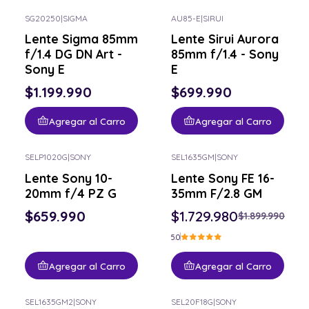
SG20250
|
SIGMA
AU85-E
|
SIRUI
Lente Sigma 85mm
Lente Sirui Aurora
f/1.4 DG DN Art -
85mm f/1.4 - Sony
Sony E
E
$1.199.990
$699.990
Agregar al Carro
Agregar al Carro
SELP1020G
|
SONY
SEL1635GM
|
SONY
-9% OFF
Lente Sony 10-
Lente Sony FE 16-
20mm f/4 PZ G
35mm F/2.8 GM
$659.990
$1.729.980
$1.899.990
5.0
Agregar al Carro
Agregar al Carro
SEL1635GM2
|
SONY
SEL20F18G
|
SONY