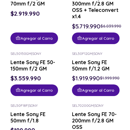
70mm f/2 GM
300mm f/2.8 GM
OSS + Teleconvert
$2.919.990
x1.4
$5.719.990
$6.039.990
Agregar al Carro
Agregar al Carro
SEL50150GM
|
SONY
SEL50F12GM
|
SONY
-4% OFF
Lente Sony FE 50-
Lente Sony FE
150mm f/2 GM
50mm f/1.2 GM
$3.559.990
$1.919.990
$1.999.990
Agregar al Carro
Agregar al Carro
SEL50F18F
|
SONY
SEL70200GM
|
SONY
-4% OFF
Lente Sony FE
Lente Sony FE 70-
50mm f/1.8
200mm f/2.8 GM
OSS