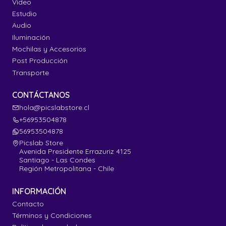
Video
Estudio
Audio
Iluminación
Mochilas y Accesorios
Post Producción
Transporte
CONTÁCTANOS
hola@picslabstore.cl
+56953504878
56953504878
Picslab Store
Avenida Presidente Errazuriz 4125
Santiago - Las Condes
Región Metropolitana - Chile
INFORMACIÓN
Contacto
Términos y Condiciones