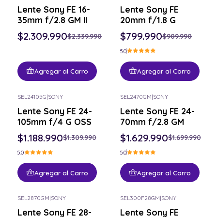
-1% OFF
-12% OFF
Lente Sony FE 16-
Lente Sony FE
35mm f/2.8 GM II
20mm f/1.8 G
$2.309.990
$799.990
$2.339.990
$909.990
5.0
Agregar al Carro
Agregar al Carro
SEL24105G
|
SONY
SEL2470GM
|
SONY
-9% OFF
-4% OFF
Lente Sony FE 24-
Lente Sony FE 24-
105mm f/4 G OSS
70mm f/2.8 GM
$1.188.990
$1.629.990
$1.309.990
$1.699.990
5.0
5.0
Agregar al Carro
Agregar al Carro
SEL2870GM
|
SONY
SEL300F28GM
|
SONY
-5% OFF
Lente Sony FE 28-
Lente Sony FE