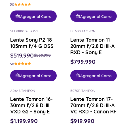
5.0
Agregar al Carro
Agregar al Carro
SELP18105G
|
SONY
B060S
|
TAMRON
-4% OFF
Lente Sony PZ 18-
Lente Tamron 11-
105mm f/4 G OSS
20mm f/2.8 Di III-A
RXD - Sony E
$519.990
$539.990
$799.990
5.0
Agregar al Carro
Agregar al Carro
A064S
|
TAMRON
B070R
|
TAMRON
Nuevo
Lente Tamron 16-
Lente Tamron 17-
30mm f/2.8 Di III
70mm f/2.8 Di III-A
VXD G2 - Sony E
VC RXD - Canon RF
$1.199.990
$919.990