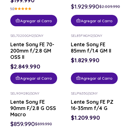
$199.990
$1.929.990
$2.009.990
5.0
Agregar al Carro
Agregar al Carro
SEL70200GM2
|
SONY
SEL85F14GM2
|
SONY
Lente Sony FE 70-
Lente Sony FE
200mm f/2.8 GM
85mm f/1.4 GM II
OSS II
$1.829.990
$2.849.990
Agregar al Carro
Agregar al Carro
SEL90M28G
|
SONY
SELP1635G
|
SONY
-4% OFF
Lente Sony FE
Lente Sony FE PZ
90mm F/2.8 G OSS
16-35mm f/4 G
Macro
$1.209.990
$859.990
$899.990