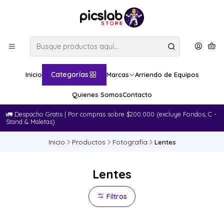
Categorías
Inicio
Marcas
Arriendo de Equipos
Quienes Somos
Contacto
🚛​ Despacho Gratis | Por compras sobre $200.000 (excluye Fondos, C -
Stand & Maletas)
Inicio
Productos
Fotografía
Lentes
Lentes
Filtros