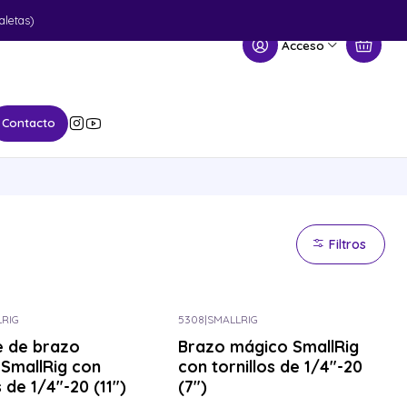
aletas)
Acceso
Contacto
Filtros
RIG
5308
|
SMALLRIG
e de brazo
Brazo mágico SmallRig
SmallRig con
con tornillos de 1/4"-20
s de 1/4"-20 (11")
(7")