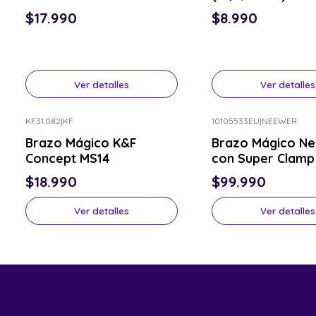
$17.990
$8.990
Ver detalles
Ver detalles
KF31.082
|
KF
10105533EU
|
NEEWER
Consulta por el tuyo
Consulta por el tuyo
Brazo Mágico K&F
Brazo Mágico N
Concept MS14
con Super Clamp
$18.990
$99.990
Ver detalles
Ver detalles