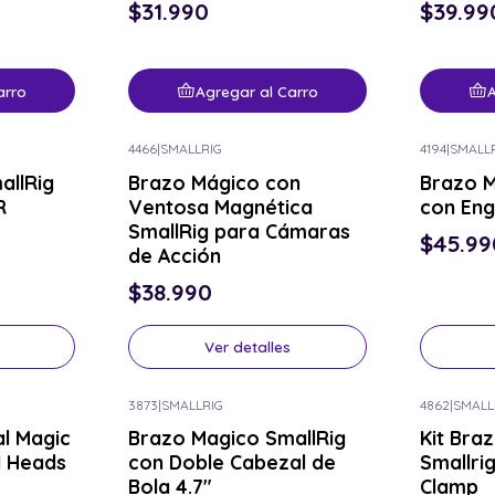
$31.990
$39.99
arro
Agregar al Carro
A
4466
|
SMALLRIG
4194
|
SMALL
Consulta por el tuyo
Consulta p
allRig
Brazo Mágico con
Brazo M
R
Ventosa Magnética
con Eng
SmallRig para Cámaras
$45.99
de Acción
$38.990
Ver detalles
3873
|
SMALLRIG
4862
|
SMALL
Consulta por el tuyo
Consulta p
al Magic
Brazo Magico SmallRig
Kit Bra
l Heads
con Doble Cabezal de
Smallri
Bola 4.7"
Clamp