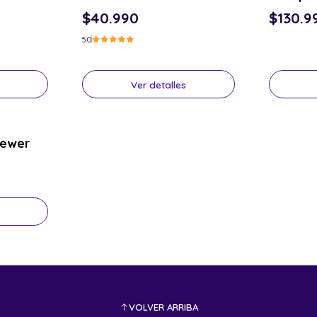
$40.990
$130.9
5.0
Ver detalles
eewer
VOLVER ARRIBA