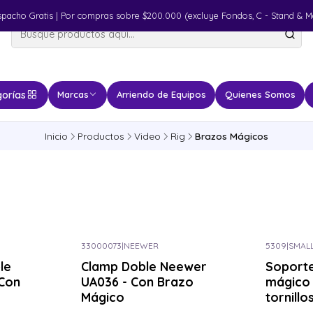
spacho Gratis | Por compras sobre $200.000 (excluye Fondos, C - Stand & M
orías
Marcas
Arriendo de Equipos
Quienes Somos
Inicio
Productos
Video
Rig
Brazos Mágicos
33000073
|
NEEWER
5309
|
SMALL
le
Clamp Doble Neewer
Soport
Con
UA036 - Con Brazo
mágico 
Mágico
tornillo