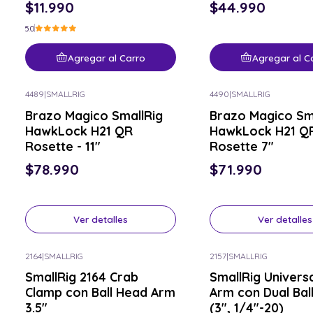
$11.990
$44.990
5.0
Agregar al Carro
Agregar al C
4489
|
SMALLRIG
4490
|
SMALLRIG
Consulta por el tuyo
Consulta por el tuyo
Brazo Magico SmallRig
Brazo Magico Sm
HawkLock H21 QR
HawkLock H21 Q
Rosette - 11"
Rosette 7"
$78.990
$71.990
Ver detalles
Ver detalles
2164
|
SMALLRIG
2157
|
SMALLRIG
Consulta por el tuyo
Consulta por el tuyo
SmallRig 2164 Crab
SmallRig Univers
Clamp con Ball Head Arm
Arm con Dual Bal
3.5"
(3", 1/4"-20)