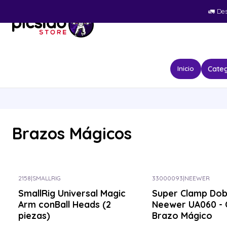
🚛​ De
Categ
Inicio
Brazos Mágicos
2158
|
SMALLRIG
33000093
|
NEEWER
SmallRig Universal Magic
Super Clamp Dob
Arm conBall Heads (2
Neewer UA060 - 
piezas)
Brazo Mágico