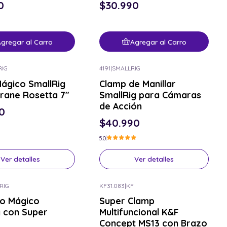
0
$30.990
gregar al Carro
Agregar al Carro
RIG
4191
|
SMALLRIG
or el tuyo
Consulta por el tuyo
ágico SmallRig
Clamp de Manillar
rane Rosetta 7"
SmallRig para Cámaras
de Acción
0
$40.990
5.0
Ver detalles
Ver detalles
RIG
KF31.083
|
KF
or el tuyo
Consulta por el tuyo
zo Mágico
Super Clamp
g con Super
Multifuncional K&F
Concept MS13 con Brazo