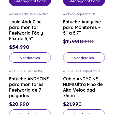
Agregar al Carro
Agregar al Carro
A-CAGE-A6PLUS
|
ANDYCINE
A-CB-06-AC
|
ANDYCINE
-20% OFF
Consulta por el tuyo
Jaula AndyCine
Estuche Andycine
Consulta por el tuyo
para monitor
para Monitores -
Feelworld F6x y
5" a 5.7"
F5x de 5,5"
$15.990
$19.990
$54.990
Ver detalles
Ver detalles
A-CB-072-AC
|
ANDYCINE
A-HC20-A2A-75
|
ANDYCINE
Consulta por el tuyo
Consulta por el tuyo
Estuche ANDYCINE
Cable ANDYCINE
para monitores
HDMI Ultra Fino de
Feelworld de 7
Alta Velocidad -
pulgadas
75cm
$20.990
$21.990