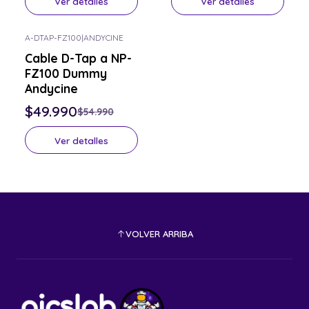
Ver detalles
Ver detalles
A-DTAP-FZ100
|
ANDYCINE
-9% OFF
Cable D-Tap a NP-
Consulta por el tuyo
FZ100 Dummy
Andycine
$49.990
$54.990
Ver detalles
VOLVER ARRIBA