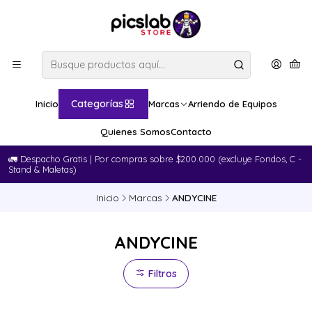
Categorías
Inicio
Marcas
Arriendo de Equipos
Quienes Somos
Contacto
🚛​ Despacho Gratis | Por compras sobre $200.000 (excluye Fondos, C -
Stand & Maletas)
Inicio
Marcas
ANDYCINE
ANDYCINE
Filtros