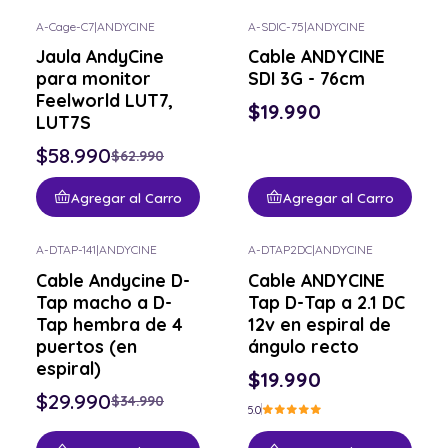
A-Cage-C7
|
ANDYCINE
A-SDIC-75
|
ANDYCINE
-6% OFF
Jaula AndyCine
Cable ANDYCINE
para monitor
SDI 3G - 76cm
Feelworld LUT7,
$19.990
LUT7S
$58.990
$62.990
Agregar al Carro
Agregar al Carro
A-DTAP-141
|
ANDYCINE
A-DTAP2DC
|
ANDYCINE
-14% OFF
Cable Andycine D-
Cable ANDYCINE
Tap macho a D-
Tap D-Tap a 2.1 DC
Tap hembra de 4
12v en espiral de
puertos (en
ángulo recto
espiral)
$19.990
$29.990
$34.990
5.0