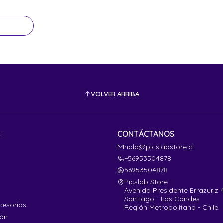
VOLVER ARRIBA
S
CONTÁCTANOS
hola@picslabstore.cl
+56953504878
56953504878
Picslab Store
Avenida Presidente Errazuriz 
Santiago - Las Condes
cesorios
Región Metropolitana - Chile
ión