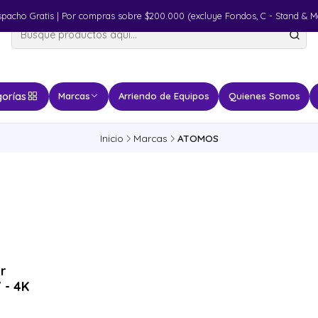
spacho Gratis | Por compras sobre $200.000 (excluye Fondos, C - Stand & M
orías
Marcas
Arriendo de Equipos
Quienes Somos
Inicio
Marcas
ATOMOS
r
 - 4K