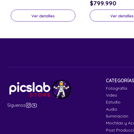
$799.990
Ver detalles
Ver detalles
CATEGORÍA
Fotografía
Video
Estudio
Síguenos
Audio
Iluminación
Mochilas y Ac
Post Producc