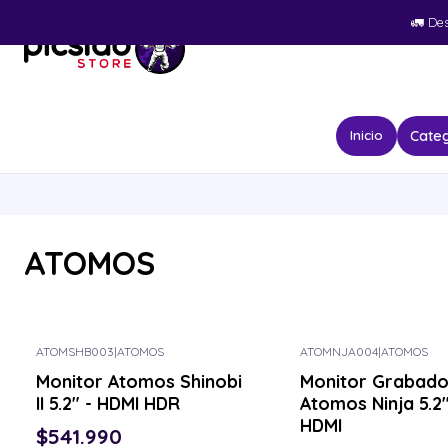
🚛​ De
Categ
Inicio
ATOMOS
ATOMSHB003
|
ATOMOS
ATOMNJA004
|
ATOMOS
Consulta por el tuyo
Consulta por el tuyo
Monitor Atomos Shinobi
Monitor Grabado
II 5.2" - HDMI HDR
Atomos Ninja 5.2"
HDMI
$541.990