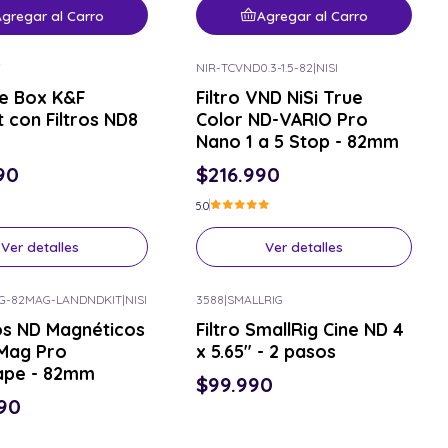
gregar al Carro
Agregar al Carro
F
NIR-TCVND0.3-1.5-82
|
NISI
or el tuyo
Consulta por el tuyo
te Box K&F
Filtro VND NiSi True
 con Filtros ND8
Color ND-VARIO Pro
Nano 1 a 5 Stop - 82mm
90
$216.990
5.0
Ver detalles
Ver detalles
G-82MAG-LANDNDKIT
|
NISI
3588
|
SMALLRIG
or el tuyo
Consulta por el tuyo
tros ND Magnéticos
Filtro SmallRig Cine ND 4
tMag Pro
x 5.65" - 2 pasos
ape - 82mm
$99.990
90