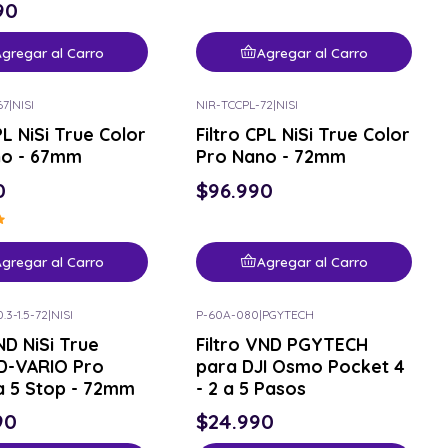
90
gregar al Carro
Agregar al Carro
67
|
NISI
NIR-TCCPL-72
|
NISI
PL NiSi True Color
Filtro CPL NiSi True Color
no - 67mm
Pro Nano - 72mm
0
$96.990
gregar al Carro
Agregar al Carro
3-1.5-72
|
NISI
P-60A-080
|
PGYTECH
ND NiSi True
Filtro VND PGYTECH
D-VARIO Pro
para DJI Osmo Pocket 4
a 5 Stop - 72mm
- 2 a 5 Pasos
90
$24.990