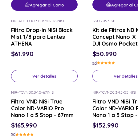
Agregar al Carro
Agregar al C
NIC-ATH-DROP-BLKMIST16
|
NISI
SKU.2093
|
KF
Consulta por el tuyo
Consulta por el tuyo
Filtro Drop-In NiSi Black
Kit de Filtros ND
Mist 1/8 para Lentes
Concept Nano-X 
ATHENA
DJI Osmo Pocket
$61.990
$50.990
5.0
Ver detalles
Ver detalles
NIR-TCVND0.3-1.5-67
|
NISI
NIR-TCVND0.3-1.5-55
|
NISI
Consulta por el tuyo
Consulta por el tuyo
Filtro VND NiSi True
Filtro VND NiSi T
Color ND-VARIO Pro
Color ND-VARIO 
Nano 1 a 5 Stop - 67mm
Nano 1 a 5 Stop 
$165.990
$152.990
5.0