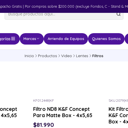
spacho Gratis | Por compras sobre $200.000 (excluye Fondos, C - Stand & M
orías
Marcas
Arriendo de Equipos
Quienes Somos
Inicio
Productos
Video
Lentes
Filtros
KF01.2448
|
KF
SKU.2079
|
K
Concept
Filtro ND8 K&F Concept
Kit Filt
 4x5,65
Para Matte Box - 4x5,65
K&F Con
Box - 4
$81.990