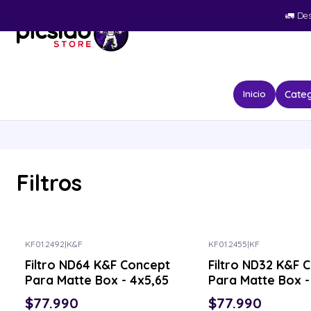
🚛​ De
Categ
Inicio
Filtros
KF01.2492
|
K&F
KF01.2455
|
KF
Filtro ND64 K&F Concept
Filtro ND32 K&F 
Para Matte Box - 4x5,65
Para Matte Box -
$77.990
$77.990