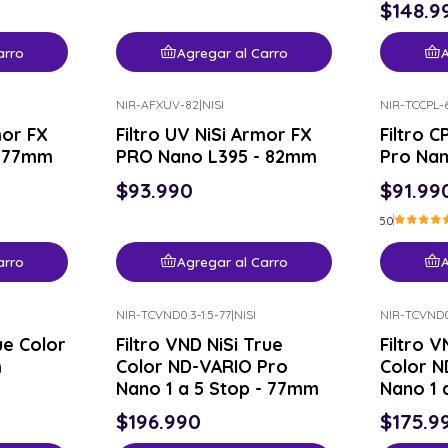
$148.9
arro
Agregar al Carro
A
NIR-AFXUV-82
|
NISI
NIR-TCCPL-
mor FX
Filtro UV NiSi Armor FX
Filtro C
- 77mm
PRO Nano L395 - 82mm
Pro Na
$93.990
$91.99
5.0
arro
Agregar al Carro
A
NIR-TCVND0.3-1.5-77
|
NISI
NIR-TCVND0.
rue Color
Filtro VND NiSi True
Filtro V
m
Color ND-VARIO Pro
Color N
Nano 1 a 5 Stop - 77mm
Nano 1 
$196.990
$175.9