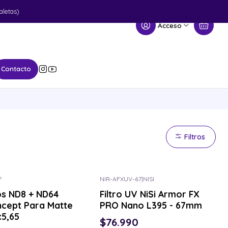
aletas)
Acceso
Contacto
Filtros
F
NIR-AFXUV-67
|
NISI
ros ND8 + ND64
Filtro UV NiSi Armor FX
cept Para Matte
PRO Nano L395 - 67mm
x5,65
$76.990