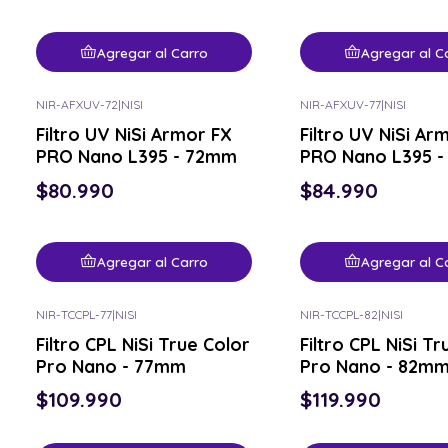
Agregar al Carro
Agregar al C
NIR-AFXUV-72
|
NISI
NIR-AFXUV-77
|
NISI
Filtro UV NiSi Armor FX
Filtro UV NiSi Ar
PRO Nano L395 - 72mm
PRO Nano L395 
$80.990
$84.990
Agregar al Carro
Agregar al C
NIR-TCCPL-77
|
NISI
NIR-TCCPL-82
|
NISI
Filtro CPL NiSi True Color
Filtro CPL NiSi T
Pro Nano - 77mm
Pro Nano - 82m
$109.990
$119.990