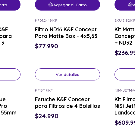
arro
Agregar al Carro
A
KF01.2449
|
KF
SKU.2182
|
K
Consulta por el tuyo
Consulta p
 K&F
Filtro ND16 K&F Concept
Kit Mat
para
Para Matte Box - 4x5,65
Concept
 3
+ ND32
$77.990
$236.9
Ver detalles
KF13.117
|
KF
NIM-JETMA
Consulta por el tuyo
Consulta p
rue
Estuche K&F Concept
Kit Fil
Pro
para Filtros de 4 Bolsillos
NiSi Je
- 55mm
Landsc
$24.990
$609.9