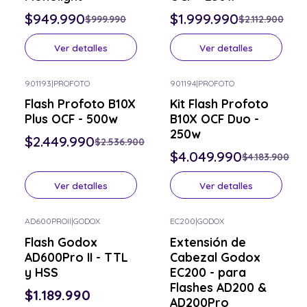
$949.990
$1.999.990
$999.990
$2.112.900
Ver detalles
Ver detalles
901193
|
PROFOTO
901194
|
PROFOTO
-3% OFF
-3% OFF
Flash Profoto B10X
Kit Flash Profoto
Consulta por el tuyo
Consulta por el tuyo
Plus OCF - 500w
B10X OCF Duo -
250w
$2.449.990
$2.536.900
$4.049.990
$4.183.900
Ver detalles
Ver detalles
AD600PROII
|
GODOX
EC200
|
GODOX
Consulta por el tuyo
Consulta por el tuyo
Flash Godox
Extensión de
AD600Pro II - TTL
Cabezal Godox
y HSS
EC200 - para
Flashes AD200 &
$1.189.990
AD200Pro