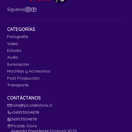
Síguenos
CATEGORÍAS
Fotografía
Video
Estudio
Audio
Iluminación
Mochilas y Accesorios
Post Producción
Transporte
CONTÁCTANOS
hola@picslabstore.cl
+56953504878
56953504878
Picslab Store
Avenida Presidente Errazuriz 4125