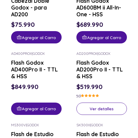
Cabezal Doble
Flash Godox
Godox - para
AD600BM ii All-In-
AD200
One - HSS
$75.990
$689.990
Agregar al Carro
Agregar al Carro
AD400PROII
|
GODOX
AD200PROII
|
GODOX
Consulta por el tuyo
Flash Godox
Flash Godox
AD400Pro II - TTL
AD200Pro II - TTL
& HSS
& HSS
$849.990
$519.990
5.0
Agregar al Carro
Ver detalles
MS300V
|
GODOX
SK300II
|
GODOX
Consulta por el tuyo
Consulta por el tuyo
Flash de Estudio
Flash de Estudio