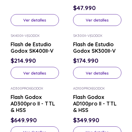
$47.990
Ver detalles
Ver detalles
SK400II-V
|
GODOX
SK300II-V
|
GODOX
Consulta por el tuyo
Consulta por el tuyo
Flash de Estudio
Flash de Estudio
Godox SK400II-V
Godox SK300II-V
$214.990
$174.990
Ver detalles
Ver detalles
AD300PROII
|
GODOX
AD100PROII
|
GODOX
Consulta por el tuyo
Consulta por el tuyo
Flash Godox
Flash Godox
AD300pro II - TTL
AD100pro II - TTL
& HSS
& HSS
$649.990
$349.990