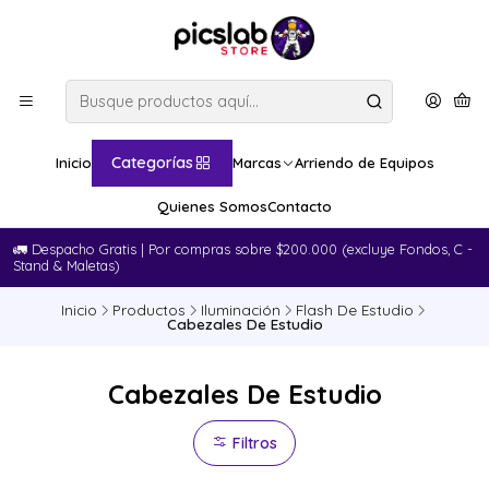
Categorías
Inicio
Marcas
Arriendo de Equipos
Quienes Somos
Contacto
🚛​ Despacho Gratis | Por compras sobre $200.000 (excluye Fondos, C -
Stand & Maletas)
Inicio
Productos
Iluminación
Flash De Estudio
Cabezales De Estudio
Cabezales De Estudio
Filtros