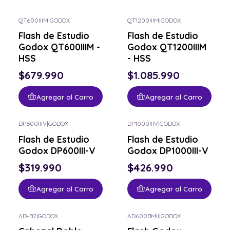
QT600IIIM
|
GODOX
QT1200IIIM
|
GODOX
Flash de Estudio
Flash de Estudio
Godox QT600IIIM -
Godox QT1200IIIM
HSS
- HSS
$679.990
$1.085.990
Agregar al Carro
Agregar al Carro
DP600IIIV
|
GODOX
DP1000IIIV
|
GODOX
Flash de Estudio
Flash de Estudio
Godox DP600III-V
Godox DP1000III-V
$319.990
$426.990
Agregar al Carro
Agregar al Carro
AD-B2
|
GODOX
AD600BMII
|
GODOX