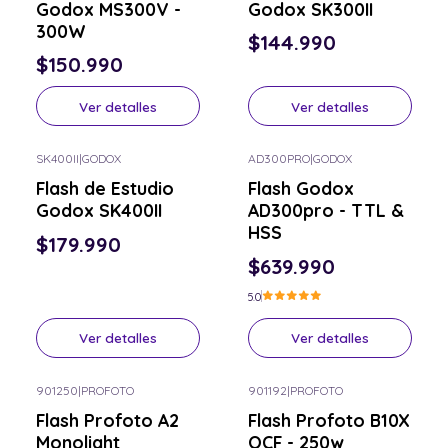
Godox MS300V -
Godox SK300II
300W
$144.990
$150.990
Ver detalles
Ver detalles
SK400II
|
GODOX
AD300PRO
|
GODOX
Consulta por el tuyo
Consulta por el tuyo
Flash de Estudio
Flash Godox
Godox SK400II
AD300pro - TTL &
HSS
$179.990
$639.990
5.0
Ver detalles
Ver detalles
901250
|
PROFOTO
901192
|
PROFOTO
-5% OFF
-5% OFF
Flash Profoto A2
Flash Profoto B10X
Consulta por el tuyo
Consulta por el tuyo
Monolight
OCF - 250w