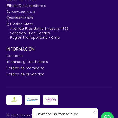
hola@picslabstore.cl
+56953504878
56953504878
Picslab Store
Avenida Presidente Errazuriz 4125
Santiago - Las Condes
Región Metropolitana - Chile
INFORMACIÓN
Contacto
Términos y Condiciones
Política de reembolso
Política de privacidad
Envíanos un mensaje de
2026 Picslab Store.