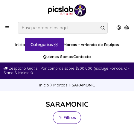
Categorías
Inicio
Marcas
Arriendo de Equipos
Quienes Somos
Contacto
🚛​ Despacho Gratis | Por compras sobre $200.000 (excluye Fondos, C -
Stand & Maletas)
Inicio
Marcas
SARAMONIC
SARAMONIC
Filtros