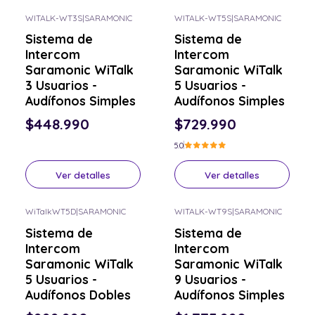
WITALK-WT3S
|
SARAMONIC
WITALK-WT5S
|
SARAMONIC
Consulta por el tuyo
Consulta por el tuyo
Sistema de
Sistema de
Intercom
Intercom
Saramonic WiTalk
Saramonic WiTalk
3 Usuarios -
5 Usuarios -
Audífonos Simples
Audífonos Simples
$448.990
$729.990
5.0
Ver detalles
Ver detalles
WiTalkWT5D
|
SARAMONIC
WITALK-WT9S
|
SARAMONIC
Consulta por el tuyo
Consulta por el tuyo
Sistema de
Sistema de
Intercom
Intercom
Saramonic WiTalk
Saramonic WiTalk
5 Usuarios -
9 Usuarios -
Audífonos Dobles
Audífonos Simples