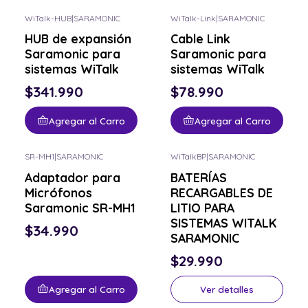
WiTalk-HUB
|
SARAMONIC
WiTalk-Link
|
SARAMONIC
HUB de expansión
Cable Link
Saramonic para
Saramonic para
sistemas WiTalk
sistemas WiTalk
$341.990
$78.990
Agregar al Carro
Agregar al Carro
SR-MH1
|
SARAMONIC
WiTalkBP
|
SARAMONIC
Consulta por el tuyo
Adaptador para
BATERÍAS
Micrófonos
RECARGABLES DE
Saramonic SR-MH1
LITIO PARA
SISTEMAS WITALK
$34.990
SARAMONIC
$29.990
Agregar al Carro
Ver detalles