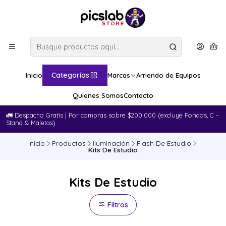
Categorías
Inicio
Marcas
Arriendo de Equipos
Quienes Somos
Contacto
🚛​ Despacho Gratis | Por compras sobre $200.000 (excluye Fondos, C -
Stand & Maletas)
Inicio
Productos
Iluminación
Flash De Estudio
Kits De Estudio
Kits De Estudio
Filtros