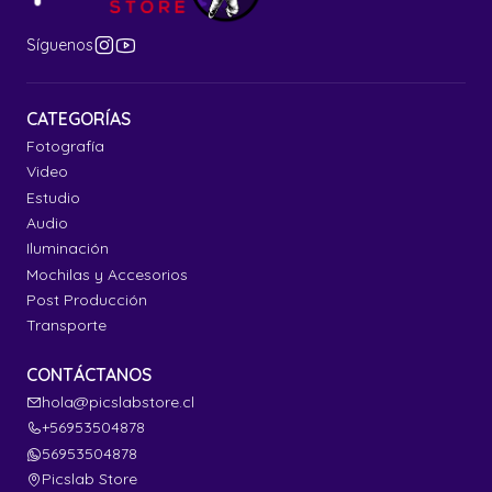
Síguenos
CATEGORÍAS
Fotografía
Video
Estudio
Audio
Iluminación
Mochilas y Accesorios
Post Producción
Transporte
CONTÁCTANOS
hola@picslabstore.cl
+56953504878
56953504878
Picslab Store