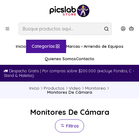
Categorías
Inicio
Marcas
Arriendo de Equipos
Quienes Somos
Contacto
🚛​ Despacho Gratis | Por compras sobre $200.000 (excluye Fondos, C -
Stand & Maletas)
Inicio
Productos
Video
Monitoreo
Monitores De Cámara
Monitores De Cámara
Filtros