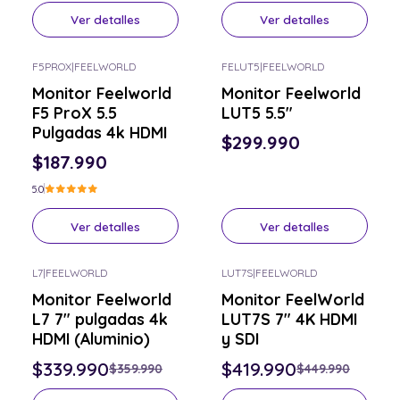
Ver detalles
Ver detalles
F5PROX
|
FEELWORLD
FELUT5
|
FEELWORLD
Consulta por el tuyo
Consulta por el tuyo
Monitor Feelworld
Monitor Feelworld
F5 ProX 5.5
LUT5 5.5"
Pulgadas 4k HDMI
$299.990
$187.990
5.0
Ver detalles
Ver detalles
L7
|
FEELWORLD
LUT7S
|
FEELWORLD
-6% OFF
-7% OFF
Monitor Feelworld
Monitor FeelWorld
Consulta por el tuyo
Consulta por el tuyo
L7 7" pulgadas 4k
LUT7S 7" 4K HDMI
HDMI (Aluminio)
y SDI
$339.990
$419.990
$359.990
$449.990