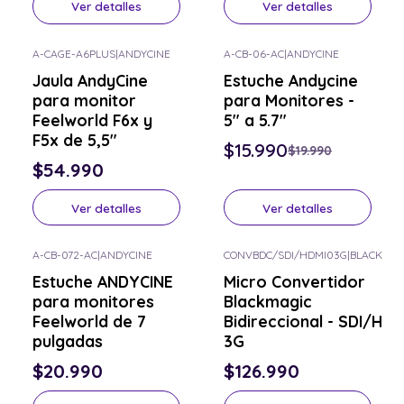
Ver detalles
Ver detalles
A-CAGE-A6PLUS
|
ANDYCINE
A-CB-06-AC
|
ANDYCINE
-20% OFF
Consulta por el tuyo
Jaula AndyCine
Estuche Andycine
Consulta por el tuyo
para monitor
para Monitores -
Feelworld F6x y
5" a 5.7"
F5x de 5,5"
$15.990
$19.990
$54.990
Ver detalles
Ver detalles
A-CB-072-AC
|
ANDYCINE
CONVBDC/SDI/HDMI03G
|
BLACKMAG
Consulta por el tuyo
Consulta por el tuyo
Estuche ANDYCINE
Micro Convertidor
para monitores
Blackmagic
Feelworld de 7
Bidireccional - SDI/HDM
pulgadas
3G
$20.990
$126.990