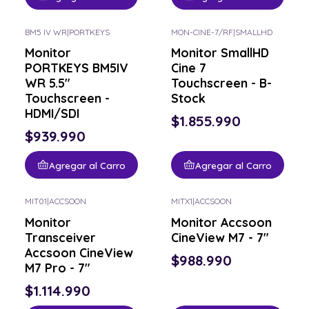
BM5 IV WR
|
PORTKEYS
MON-CINE-7/RF
|
SMALLHD
Monitor
Monitor SmallHD
PORTKEYS BM5IV
Cine 7
WR 5.5"
Touchscreen - B-
Touchscreen -
Stock
HDMI/SDI
$1.855.990
$939.990
Agregar al Carro
Agregar al Carro
MIT01
|
ACCSOON
MITX1
|
ACCSOON
Monitor
Monitor Accsoon
Transceiver
CineView M7 - 7"
Accsoon CineView
$988.990
M7 Pro - 7"
$1.114.990