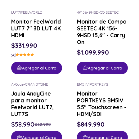
LUT7
|
FEELWORLD
4K156-9HSD-CO
|
SEETEC
Monitor FeelWorld
Monitor de Campo
LUT7 7" 3D LUT 4K
SEETEC 4K 156-
HDMI
9HSD 15,6" - Carry
On
$331.990
$1.099.990
5.0
Agregar al Carro
Agregar al Carro
A-Cage-C7
|
ANDYCINE
BM5 IV
|
PORTKEYS
-6% OFF
Jaula AndyCine
Monitor
para monitor
PORTKEYS BM5IV
Feelworld LUT7,
5.5" Touchscreen -
LUT7S
HDMI/SDI
$58.990
$849.990
$62.990
Agregar al Carro
Agregar al Carro