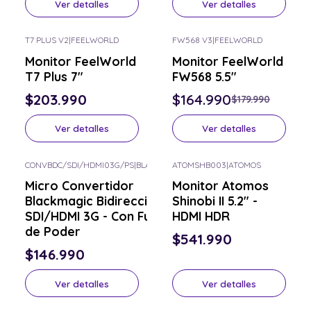
Ver detalles
Ver detalles
T7 PLUS V2
|
FEELWORLD
FW568 V3
|
FEELWORLD
-8% OFF
Consulta por el tuyo
Monitor FeelWorld
Monitor FeelWorld
Consulta por el tuyo
T7 Plus 7"
FW568 5.5"
$203.990
$164.990
$179.990
Ver detalles
Ver detalles
CONVBDC/SDI/HDMI03G/PS
|
BLACKMAGIC
ATOMSHB003
|
ATOMOS
Consulta por el tuyo
Consulta por el tuyo
Micro Convertidor
Monitor Atomos
Blackmagic Bidireccional
Shinobi II 5.2" -
SDI/HDMI 3G - Con Fuente
HDMI HDR
de Poder
$541.990
$146.990
Ver detalles
Ver detalles