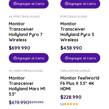
Agregar al Carro
Agregar al Carro
HL PYRO 7
|
HOLLYLAND
PYRO 5
|
HOLLYLAND
Monitor
Monitor
Transceiver
Transceiver
Hollyland Pyro 7
Hollyland Pyro 5
Wireless
Wireless
$699.990
$438.990
Agregar al Carro
Agregar al Carro
HL-MARS M1
|
HOLLYLAND
F6PLUSX
|
FEELWORLD
-9% OFF
Consulta por el tuyo
Monitor
Monitor FeelWorld
Consulta por el tuyo
Transceiver
F6 Plus X 5.5" 4K
Hollyland Mars M1
HDMI
5.5"
$228.990
$619.990
$679.990
5.0