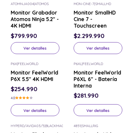
ATOMNJA004
|
ATOMOS
MON-CINE-7
|
SMALLHD
Consulta por el tuyo
Consulta por el tuyo
Monitor Grabador
Monitor SmallHD
Atomos Ninja 5.2" -
Cine 7 -
4K HDMI
Touchscreen
$799.990
$2.299.990
Ver detalles
Ver detalles
P6X
|
FEELWORLD
P6XL
|
FEELWORLD
Consulta por el tuyo
Consulta por el tuyo
Monitor FeelWorld
Monitor FeelWorld
P6X 5.5" 4K HDMI
P6XL 6" - Batería
Interna
$254.990
$281.990
4.0
Ver detalles
Ver detalles
HYPERD/AVIDA03/5
|
BLACKMAGIC
4851
|
SMALLRIG
Consulta por el tuyo
Consulta por el tuyo