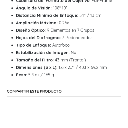
Cobertura del Formato del Objetivo:
Full-Frame
Ángulo de Visión:
108° 10'
Distancia Mínima de Enfoque:
5.1" / 13 cm
Ampliación Máxima:
0.26x
Diseño Óptico:
9 Elementos en 7 Grupos
Hojas del Diafragma:
7, Redondeadas
Tipo de Enfoque:
Autofoco
Estabilización de Imagen:
No
Tamaño del Filtro:
43 mm (Frontal)
Dimensiones (ø x L):
1.6 x 2.7" / 40.1 x 69.2 mm
Peso:
5.8 oz / 165 g
COMPARTIR ESTE PRODUCTO