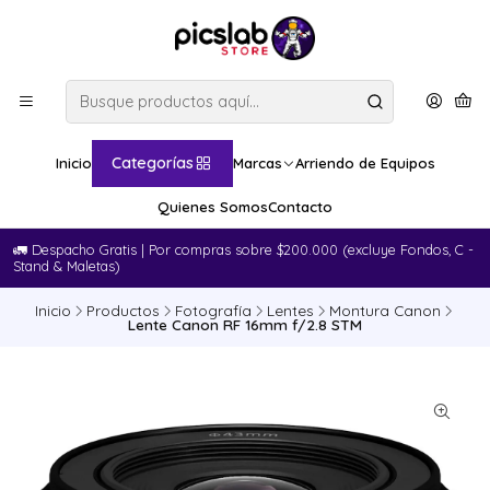
Categorías
Inicio
Marcas
Arriendo de Equipos
Quienes Somos
Contacto
🚛​ Despacho Gratis | Por compras sobre $200.000 (excluye Fondos, C -
Stand & Maletas)
Inicio
Productos
Fotografía
Lentes
Montura Canon
Lente Canon RF 16mm f/2.8 STM