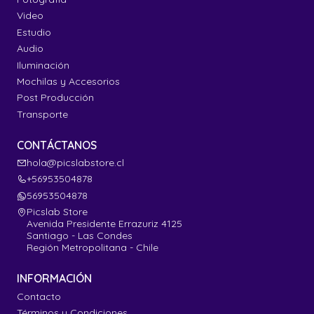
Video
Estudio
Audio
Iluminación
Mochilas y Accesorios
Post Producción
Transporte
CONTÁCTANOS
hola@picslabstore.cl
+56953504878
56953504878
Picslab Store
Avenida Presidente Errazuriz 4125
Santiago - Las Condes
Región Metropolitana - Chile
INFORMACIÓN
Contacto
Términos y Condiciones