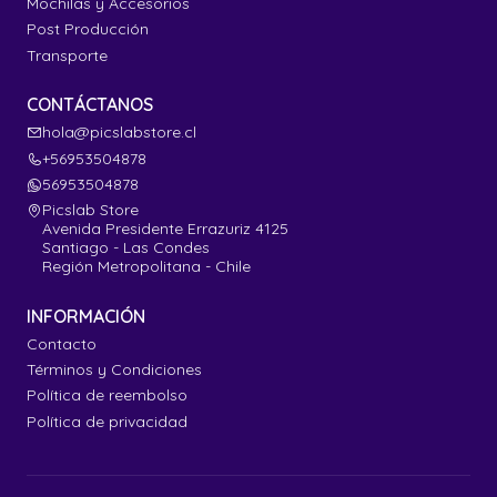
Mochilas y Accesorios
Post Producción
Transporte
CONTÁCTANOS
hola@picslabstore.cl
+56953504878
56953504878
Picslab Store
Avenida Presidente Errazuriz 4125
Santiago - Las Condes
Región Metropolitana - Chile
INFORMACIÓN
Contacto
Términos y Condiciones
Política de reembolso
Política de privacidad