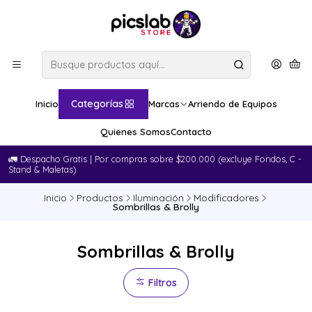
Categorías
Inicio
Marcas
Arriendo de Equipos
Quienes Somos
Contacto
🚛​ Despacho Gratis | Por compras sobre $200.000 (excluye Fondos, C -
Stand & Maletas)
Inicio
Productos
Iluminación
Modificadores
Sombrillas & Brolly
Sombrillas & Brolly
Filtros