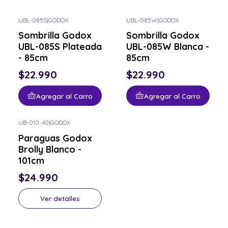
UBL-085S
|
GODOX
UBL-085W
|
GODOX
Sombrilla Godox
Sombrilla Godox
UBL-085S Plateada
UBL-085W Blanca -
- 85cm
85cm
$22.990
$22.990
Agregar al Carro
Agregar al Carro
UB-010-40
|
GODOX
Consulta por el tuyo
Paraguas Godox
Brolly Blanco -
101cm
$24.990
Ver detalles