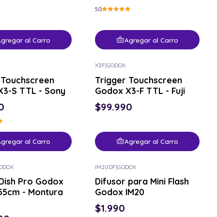
5.0
gregar al Carro
Agregar al Carro
X3F
|
GODOX
 Touchscreen
Trigger Touchscreen
3-S TTL - Sony
Godox X3-F TTL - Fuji
0
$99.990
gregar al Carro
Agregar al Carro
ODOX
IM20DF
|
GODOX
Dish Pro Godox
Difusor para Mini Flash
55cm - Montura
Godox IM20
$1.990