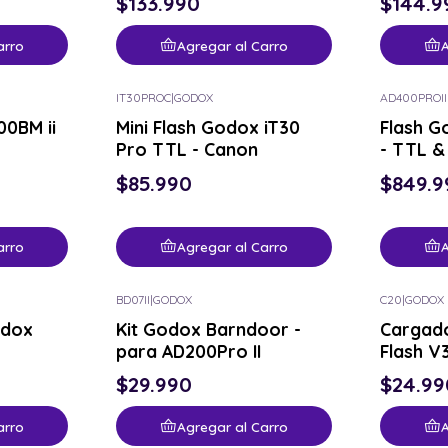
$133.990
$144.9
arro
Agregar al Carro
A
IT30PROC
|
GODOX
AD400PROII
00BM ii
Mini Flash Godox iT30
Flash G
Pro TTL - Canon
- TTL &
$85.990
$849.9
arro
Agregar al Carro
A
BD07II
|
GODOX
C20
|
GODOX
odox
Kit Godox Barndoor -
Cargad
para AD200Pro II
Flash V
$29.990
$24.99
arro
Agregar al Carro
A