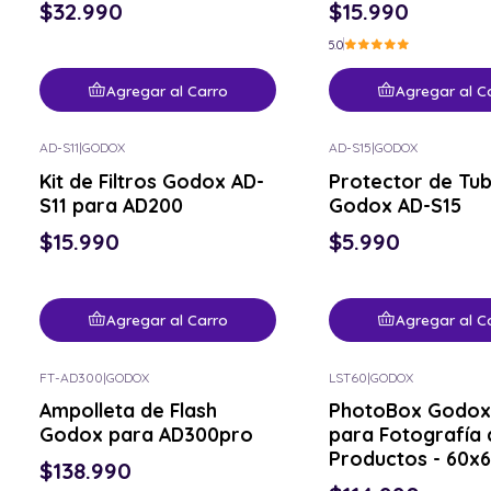
$32.990
$15.990
5.0
Agregar al Carro
Agregar al C
AD-S11
|
GODOX
AD-S15
|
GODOX
Kit de Filtros Godox AD-
Protector de Tu
S11 para AD200
Godox AD-S15
$15.990
$5.990
Agregar al Carro
Agregar al C
FT-AD300
|
GODOX
LST60
|
GODOX
Ampolleta de Flash
PhotoBox Godox
Godox para AD300pro
para Fotografía 
Productos - 60x
$138.990