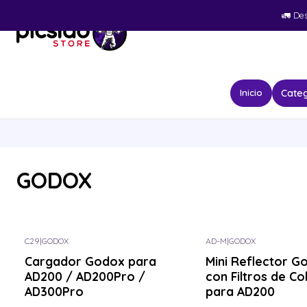
🚛​ De
Categ
Inicio
GODOX
C29
|
GODOX
AD-M
|
GODOX
Cargador Godox para
Mini Reflector G
AD200 / AD200Pro /
con Filtros de Co
AD300Pro
para AD200