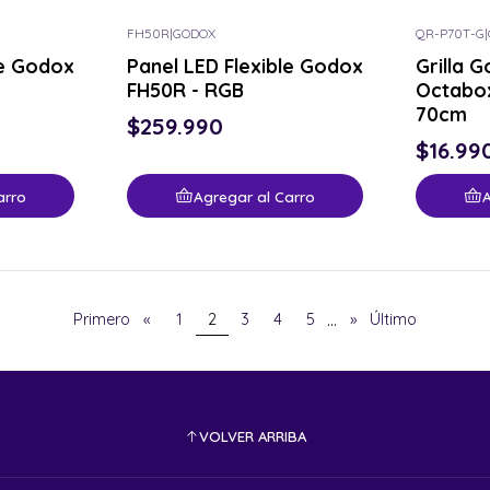
FH50R
|
GODOX
QR-P70T-G
|
le Godox
Panel LED Flexible Godox
Grilla 
FH50R - RGB
Octabo
70cm
$259.990
$16.99
arro
Agregar al Carro
A
...
Primero
«
1
2
3
4
5
»
Último
VOLVER ARRIBA