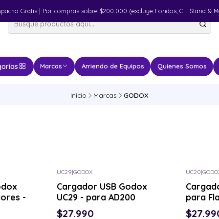
spacho Gratis | Por compras sobre $200.000 (excluye Fondos, C - Stand & M
orías
Marcas
Arriendo de Equipos
Quienes Somos
Inicio
Marcas
GODOX
UC29
|
GODOX
UC20
|
GODO
odox
Cargador USB Godox
Cargad
lores -
UC29 - para AD200
para Fl
$27.990
$27.99