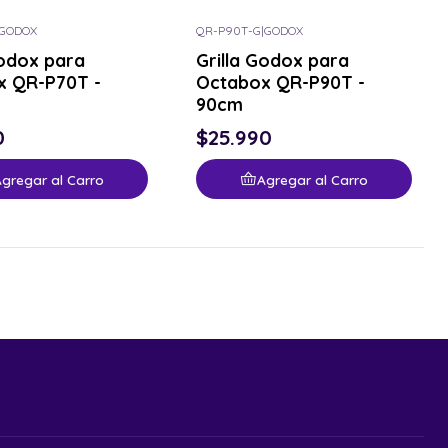
GODOX
QR-P90T-G
|
GODOX
Godox para
Grilla Godox para
x QR-P70T -
Octabox QR-P90T -
90cm
0
$25.990
gregar al Carro
Agregar al Carro