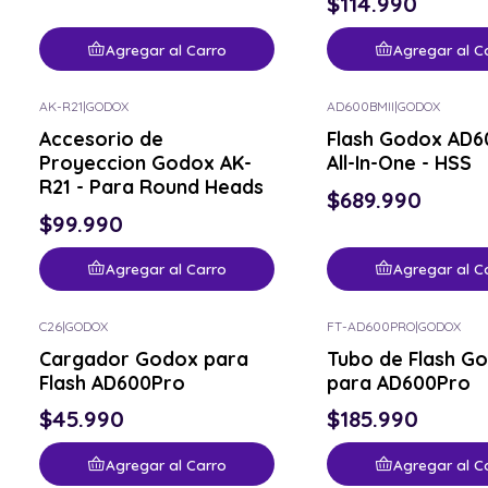
$114.990
Agregar al Carro
Agregar al C
AK-R21
|
GODOX
AD600BMII
|
GODOX
Accesorio de
Flash Godox AD6
Proyeccion Godox AK-
All-In-One - HSS
R21 - Para Round Heads
$689.990
$99.990
Agregar al Carro
Agregar al C
C26
|
GODOX
FT-AD600PRO
|
GODOX
Cargador Godox para
Tubo de Flash G
Flash AD600Pro
para AD600Pro
$45.990
$185.990
Agregar al Carro
Agregar al C