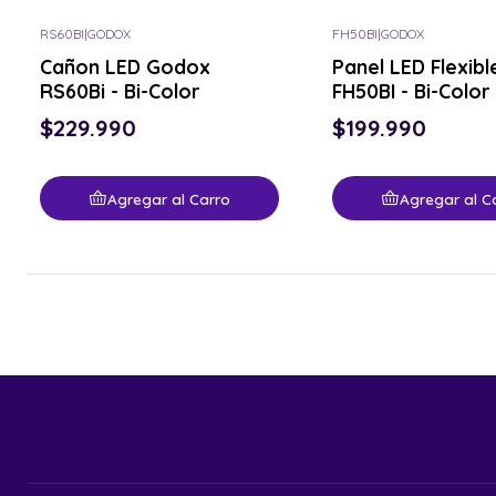
RS60BI
|
GODOX
FH50BI
|
GODOX
Cañon LED Godox
Panel LED Flexib
RS60Bi - Bi-Color
FH50BI - Bi-Color
$229.990
$199.990
Agregar al Carro
Agregar al C