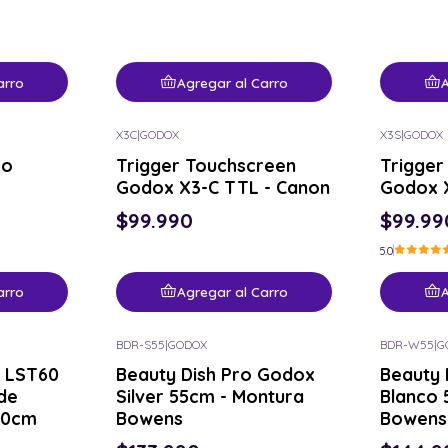
arro
Agregar al Carro
A
X3C
|
GODOX
X3S
|
GODOX
bo
Trigger Touchscreen
Trigger
Godox X3-C TTL - Canon
Godox X
$99.990
$99.99
5.0
arro
Agregar al Carro
A
BDR-S55
|
GODOX
BDR-W55
|
G
 LST60
Beauty Dish Pro Godox
Beauty 
de
Silver 55cm - Montura
Blanco 
60cm
Bowens
Bowens