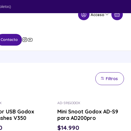
aletas)
Acceso
Contacto
Filtros
X
AD-S9
|
GODOX
or USB Godox
Mini Snoot Godox AD-S9
ashes V350
para AD200pro
0
$14.990