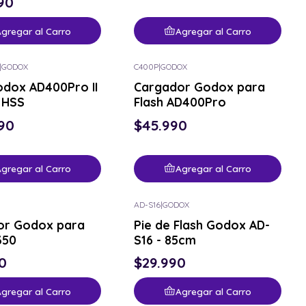
90
gregar al Carro
Agregar al Carro
|
GODOX
C400P
|
GODOX
odox AD400Pro II
Cargador Godox para
 HSS
Flash AD400Pro
90
$45.990
gregar al Carro
Agregar al Carro
AD-S16
|
GODOX
or Godox para
Pie de Flash Godox AD-
350
S16 - 85cm
0
$29.990
gregar al Carro
Agregar al Carro