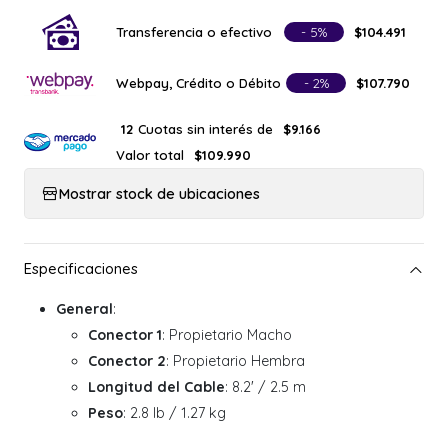
Transferencia o efectivo
- 5%
$104.491
Webpay, Crédito o Débito
- 2%
$107.790
Cuotas sin interés de
12
$9.166
Valor total
$109.990
Mostrar stock de ubicaciones
General
:
Conector 1
: Propietario Macho
Conector 2
: Propietario Hembra
Longitud del Cable
: 8.2' / 2.5 m
Peso
: 2.8 lb / 1.27 kg