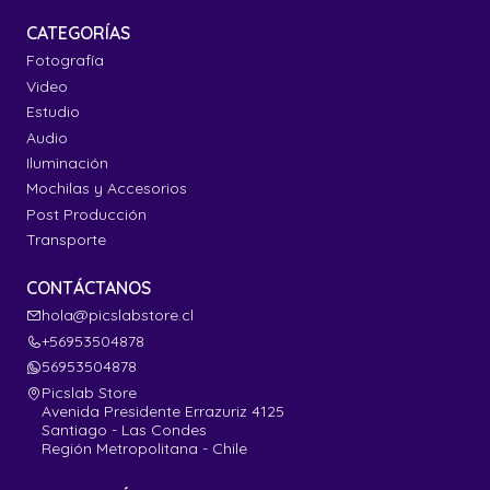
CATEGORÍAS
Fotografía
Video
Estudio
Audio
Iluminación
Mochilas y Accesorios
Post Producción
Transporte
CONTÁCTANOS
hola@picslabstore.cl
+56953504878
56953504878
Picslab Store
Avenida Presidente Errazuriz 4125
Santiago - Las Condes
Región Metropolitana - Chile