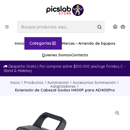
Categorías
Inicio
Marcas
Arriendo de Equipos
Quienes Somos
Contacto
🚛​ Despacho Gratis | Por compras sobre $200.000 (excluye Fondos, C -
Stand & Maletas)
Inicio
Productos
Iluminación
Accesorios Iluminación
Adaptadores
Extensión de Cabezal Godox H400P para AD400Pro