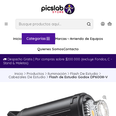
Categorías
Inicio
Marcas
Arriendo de Equipos
Quienes Somos
Contacto
🚛​ Despacho Gratis | Por compras sobre $200.000 (excluye Fondos, C -
Stand & Maletas)
Inicio
Productos
Iluminación
Flash De Estudio
Cabezales De Estudio
Flash de Estudio Godox DP600III-V