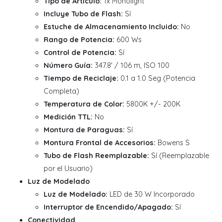
Tipo de Artículo:
1x Monolight
Incluye Tubo de Flash:
Sí
Estuche de Almacenamiento Incluido:
No
Rango de Potencia:
600 Ws
Control de Potencia:
Sí
Número Guía:
347.8' / 106 m, ISO 100
Tiempo de Reciclaje:
0.1 a 1.0 Seg (Potencia
Completa)
Temperatura de Color:
5800K +/- 200K
Medición TTL:
No
Montura de Paraguas:
Sí
Montura Frontal de Accesorios:
Bowens S
Tubo de Flash Reemplazable:
Sí (Reemplazable
por el Usuario)
Luz de Modelado
Luz de Modelado:
LED de 30 W Incorporado
Interruptor de Encendido/Apagado:
Sí
Conectividad