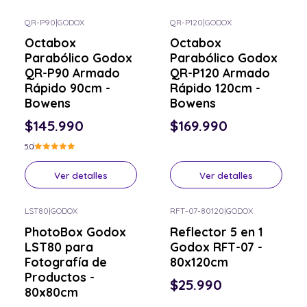
QR-P90
|
GODOX
QR-P120
|
GODOX
Consulta por el tuyo
Consulta por el tuyo
Octabox
Octabox
Parabólico Godox
Parabólico Godox
QR-P90 Armado
QR-P120 Armado
Rápido 90cm -
Rápido 120cm -
Bowens
Bowens
$145.990
$169.990
5.0
Ver detalles
Ver detalles
LST80
|
GODOX
RFT-07-80120
|
GODOX
Consulta por el tuyo
Consulta por el tuyo
PhotoBox Godox
Reflector 5 en 1
LST80 para
Godox RFT-07 -
Fotografía de
80x120cm
Productos -
$25.990
80x80cm