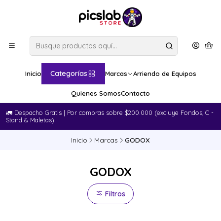
Categorías
Inicio
Marcas
Arriendo de Equipos
Quienes Somos
Contacto
🚛​ Despacho Gratis | Por compras sobre $200.000 (excluye Fondos, C -
Stand & Maletas)
Inicio
Marcas
GODOX
GODOX
Filtros