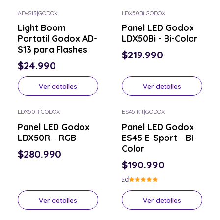
AD-S13
|
GODOX
LDX50Bi
|
GODOX
Consulta por el tuyo
Consulta por el tuyo
Light Boom
Panel LED Godox
Portatil Godox AD-
LDX50Bi - Bi-Color
S13 para Flashes
$219.990
$24.990
Ver detalles
Ver detalles
LDX50R
|
GODOX
ES45 Kit
|
GODOX
Consulta por el tuyo
Consulta por el tuyo
Panel LED Godox
Panel LED Godox
LDX50R - RGB
ES45 E-Sport - Bi-
Color
$280.990
$190.990
5.0
Ver detalles
Ver detalles