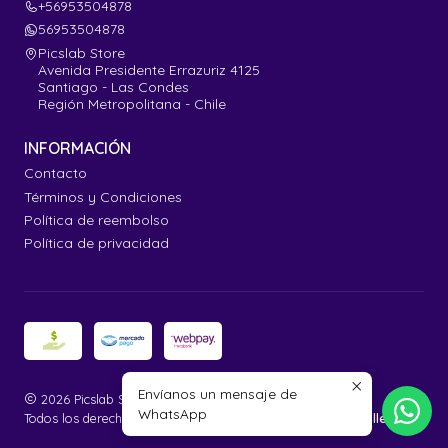
+56953504878
56953504878
Picslab Store
Avenida Presidente Errazuriz 4125
Santiago - Las Condes
Región Metropolitana - Chile
INFORMACIÓN
Contacto
Términos y Condiciones
Política de reembolso
Política de privacidad
Envíanos un mensaje de
2026 Picslab Store.
WhatsApp
Todos los derechos reservados.
Desarrollado por Jumpseller
.