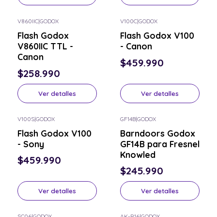
V860IIC
|
GODOX
V100C
|
GODOX
Consulta por el tuyo
Consulta por el tuyo
Flash Godox
Flash Godox V100
V860IIC TTL -
- Canon
Canon
$459.990
$258.990
Ver detalles
Ver detalles
V100S
|
GODOX
GF14B
|
GODOX
Consulta por el tuyo
Consulta por el tuyo
Flash Godox V100
Barndoors Godox
- Sony
GF14B para Fresnel
Knowled
$459.990
$245.990
Ver detalles
Ver detalles
SC06
|
GODOX
AK-R16
|
GODOX