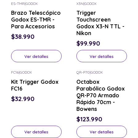
ES-TMR
|
GODOX
X3N
|
GODOX
Consulta por el tuyo
Consulta por el tuyo
Brazo Telescópico
Trigger
Godox ES-TMR -
Touchscreen
Para Accesorios
Godox X3-N TTL -
Nikon
$38.990
$99.990
Ver detalles
Ver detalles
FC16
|
GODOX
QR-P70
|
GODOX
Consulta por el tuyo
Consulta por el tuyo
Kit Trigger Godox
Octabox
FC16
Parabólico Godox
QR-P70 Armado
$32.990
Rápido 70cm -
Bowens
$123.990
Ver detalles
Ver detalles