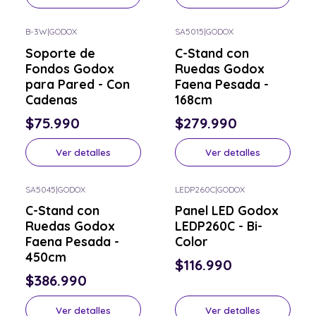
B-3W
|
GODOX
SA5015
|
GODOX
Consulta por el tuyo
Consulta por el tuyo
Soporte de
C-Stand con
Fondos Godox
Ruedas Godox
para Pared - Con
Faena Pesada -
Cadenas
168cm
$75.990
$279.990
Ver detalles
Ver detalles
SA5045
|
GODOX
LEDP260C
|
GODOX
Consulta por el tuyo
Consulta por el tuyo
C-Stand con
Panel LED Godox
Ruedas Godox
LEDP260C - Bi-
Faena Pesada -
Color
450cm
$116.990
$386.990
Ver detalles
Ver detalles