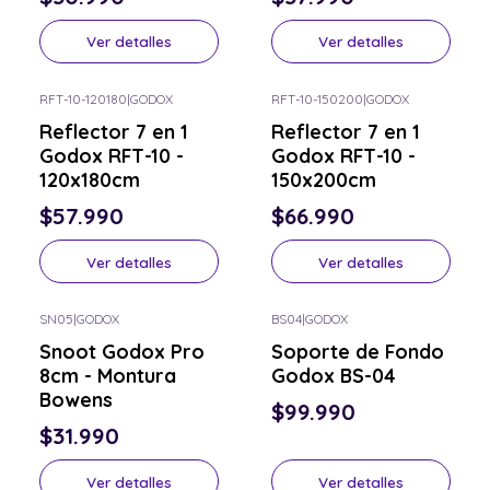
Ver detalles
Ver detalles
RFT-10-120180
|
GODOX
RFT-10-150200
|
GODOX
Consulta por el tuyo
Consulta por el tuyo
Reflector 7 en 1
Reflector 7 en 1
Godox RFT-10 -
Godox RFT-10 -
120x180cm
150x200cm
$57.990
$66.990
Ver detalles
Ver detalles
SN05
|
GODOX
BS04
|
GODOX
Consulta por el tuyo
Consulta por el tuyo
Snoot Godox Pro
Soporte de Fondo
8cm - Montura
Godox BS-04
Bowens
$99.990
$31.990
Ver detalles
Ver detalles