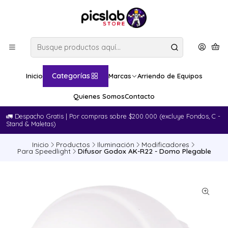
Categorías
Inicio
Marcas
Arriendo de Equipos
Quienes Somos
Contacto
🚛​ Despacho Gratis | Por compras sobre $200.000 (excluye Fondos, C -
Stand & Maletas)
Inicio
Productos
Iluminación
Modificadores
Para Speedlight
Difusor Godox AK-R22 - Domo Plegable