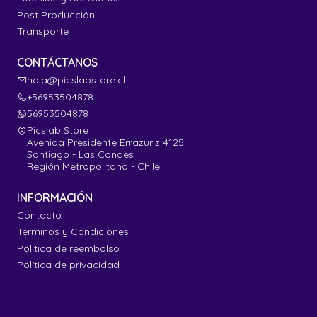
Post Producción
Transporte
CONTÁCTANOS
hola@picslabstore.cl
+56953504878
56953504878
Picslab Store
Avenida Presidente Errazuriz 4125
Santiago - Las Condes
Región Metropolitana - Chile
INFORMACIÓN
Contacto
Términos y Condiciones
Política de reembolso
Política de privacidad