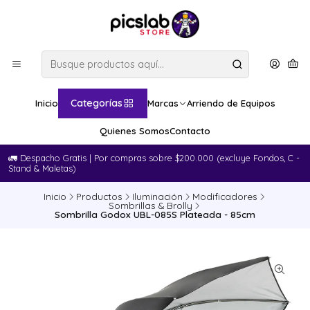
Categorías
Inicio
Marcas
Arriendo de Equipos
Quienes Somos
Contacto
🚛​ Despacho Gratis | Por compras sobre $200.000 (excluye Fondos, C -
Stand & Maletas)
Inicio
Productos
Iluminación
Modificadores
Sombrillas & Brolly
Sombrilla Godox UBL-085S Plateada - 85cm