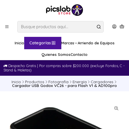
Categorías
Inicio
Marcas
Arriendo de Equipos
Quienes Somos
Contacto
🚛​ Despacho Gratis | Por compras sobre $200.000 (excluye Fondos, C -
Stand & Maletas)
Inicio
Productos
Fotografía
Energía
Cargadores
Cargador USB Godox VC26 - para Flash V1 & AD100pro