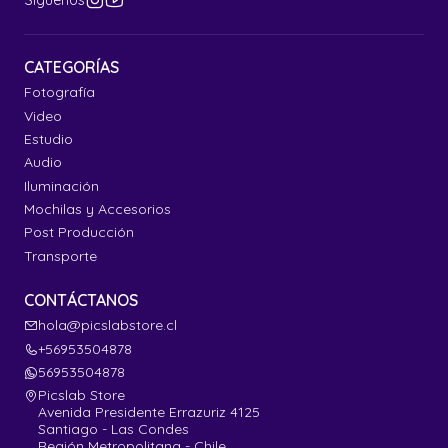
Síguenos
CATEGORÍAS
Fotografía
Video
Estudio
Audio
Iluminación
Mochilas y Accesorios
Post Producción
Transporte
CONTÁCTANOS
hola@picslabstore.cl
+56953504878
56953504878
Picslab Store
Avenida Presidente Errazuriz 4125
Santiago - Las Condes
Región Metropolitana - Chile