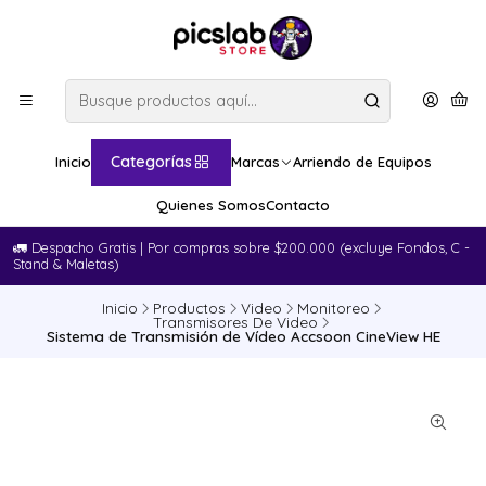
Categorías
Inicio
Marcas
Arriendo de Equipos
Quienes Somos
Contacto
🚛​ Despacho Gratis | Por compras sobre $200.000 (excluye Fondos, C -
Stand & Maletas)
Inicio
Productos
Video
Monitoreo
Transmisores De Video
Sistema de Transmisión de Vídeo Accsoon CineView HE