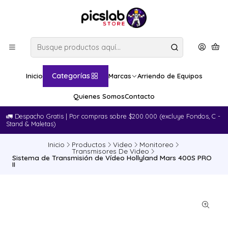
Categorías
Inicio
Marcas
Arriendo de Equipos
Quienes Somos
Contacto
🚛​ Despacho Gratis | Por compras sobre $200.000 (excluye Fondos, C -
Stand & Maletas)
Inicio
Productos
Video
Monitoreo
Transmisores De Video
Sistema de Transmisión de Vídeo Hollyland Mars 400S PRO
II