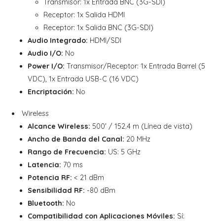
Transmisor: 1x Entrada BNC (3G-SDI)
Receptor: 1x Salida HDMI
Receptor: 1x Salida BNC (3G-SDI)
Audio Integrado:
HDMI/SDI
Audio I/O:
No
Power I/O:
Transmisor/Receptor: 1x Entrada Barrel (5
VDC), 1x Entrada USB-C (16 VDC)
Encriptación:
No
Wireless
Alcance Wireless:
500' / 152.4 m (Línea de vista)
Ancho de Banda del Canal:
20 MHz
Rango de Frecuencia:
US: 5 GHz
Latencia:
70 ms
Potencia RF:
< 21 dBm
Sensibilidad RF:
-80 dBm
Bluetooth:
No
Compatibilidad con Aplicaciones Móviles:
Sí: