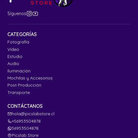
Síguenos
CATEGORÍAS
Fotografía
Video
Estudio
Audio
Iluminación
Mochilas y Accesorios
Post Producción
Transporte
CONTÁCTANOS
hola@picslabstore.cl
+56953504878
56953504878
Picslab Store