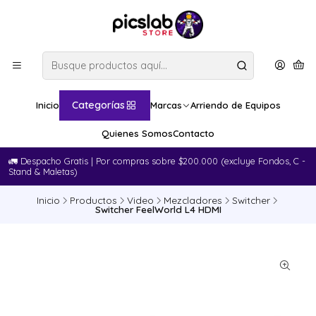
Categorías
Inicio
Marcas
Arriendo de Equipos
Quienes Somos
Contacto
🚛​ Despacho Gratis | Por compras sobre $200.000 (excluye Fondos, C -
Stand & Maletas)
Inicio
Productos
Video
Mezcladores
Switcher
Switcher FeelWorld L4 HDMI