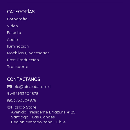
CATEGORÍAS
Fotografía
Video
Estudio
Audio
Iluminación
Mochilas y Accesorios
Post Producción
Transporte
CONTÁCTANOS
hola@picslabstore.cl
+56953504878
56953504878
Picslab Store
Avenida Presidente Errazuriz 4125
Santiago - Las Condes
Región Metropolitana - Chile