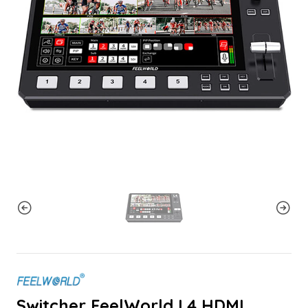
Switcher FeelWorld L4 HDMI