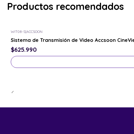
Productos recomendados
WIT08-S
|
ACCSOON
Consulta por el tuyo
Sistema de Transmisión de Video Accsoon CineVi
$625.990