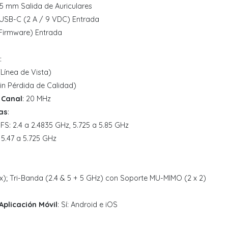
3.5 mm Salida de Auriculares
x USB-C (2 A / 9 VDC) Entrada
(Firmware) Entrada
:
(Línea de Vista)
in Pérdida de Calidad)
 Canal
: 20 MHz
as
:
FS: 2.4 a 2.4835 GHz, 5.725 a 5.85 GHz
 5.47 a 5.725 GHz
1ax); Tri-Banda (2.4 & 5 + 5 GHz) con Soporte MU-MIMO (2 x 2)
Aplicación Móvil
: Sí: Android e iOS