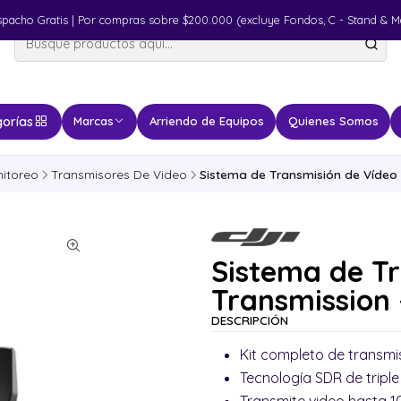
spacho Gratis | Por compras sobre $200.000 (excluye Fondos, C - Stand & M
orías
Marcas
Arriendo de Equipos
Quienes Somos
itoreo
Transmisores De Video
Sistema de Transmisión de Vídeo
Sistema de Tr
Transmission
DESCRIPCIÓN
Kit completo de transmi
Tecnología SDR de tripl