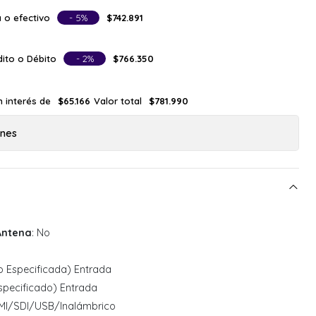
 o efectivo
- 5%
$742.891
ito o Débito
- 2%
$766.350
n interés de
Valor total
$65.166
$781.990
ones
Antena
: No
o Especificada) Entrada
specificado) Entrada
MI/SDI/USB/Inalámbrico