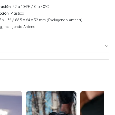
ración
: 32 a 104°F / 0 a 40°C
cción
: Plástico
2.5 x 1.3" / 86.5 x 64 x 32 mm (Excluyendo Antena)
0 g, Incluyendo Antena