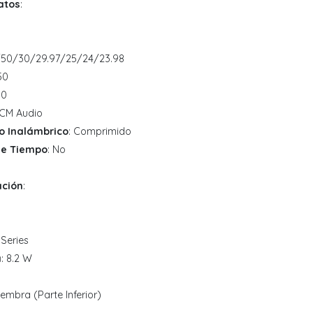
atos
:
/50/30/29.97/25/24/23.98
50
50
PCM Audio
o Inalámbrico
: Comprimido
de Tiempo
: No
ación
:
-Series
a
: 8.2 W
Hembra (Parte Inferior)