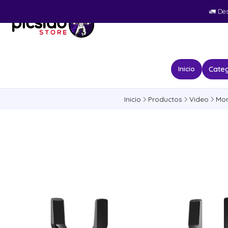
🚛​ De
Categ
Inicio
Inicio
Productos
Video
Mon