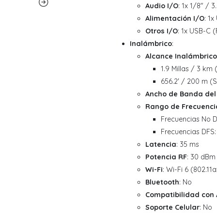
Audio I/O
: 1x 1/8" / 
Alimentación I/O
: 1
Otros I/O
: 1x USB-C 
Inalámbrico
:
Alcance Inalámbrico
1.9 Millas / 3 km 
656.2' / 200 m (S
Ancho de Banda del
Rango de Frecuenci
Frecuencias No D
Frecuencias DFS:
Latencia
: 35 ms
Potencia RF
: 30 dBm
Wi-Fi
: Wi-Fi 6 (802.1
Bluetooth
: No
Compatibilidad con 
Soporte Celular
: No