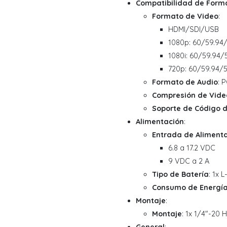
Compatibilidad de Form
Formato de Video
:
HDMI/SDI/USB
1080p: 60/59.94
1080i: 60/59.94/
720p: 60/59.94/
Formato de Audio
: 
Compresión de Vide
Soporte de Código 
Alimentación
:
Entrada de Aliment
6.8 a 17.2 VDC
9 VDC a 2 A
Tipo de Batería
: 1x L
Consumo de Energí
Montaje
:
Montaje
: 1x 1/4"-20 