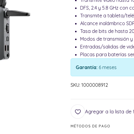
Transmite video hasta 
DFS, 2.4 y 5.8 GHz con 
Transmite a tableta/tel
Alcance inalámbrico SDR 
Tasa de bits de hasta 20
Modos de transmisión y 
Entradas/salidas de vid
Placas para baterías se
Garantía:
6 meses
SKU: 1000008912
Agregar a la lista de 
MÉTODOS DE PAGO