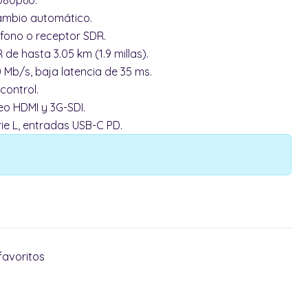
1080p60.
cambio automático.
éfono o receptor SDR.
de hasta 3.05 km (1.9 millas).
 Mb/s, baja latencia de 35 ms.
control.
eo HDMI y 3G-SDI.
rie L, entradas USB-C PD.
favoritos