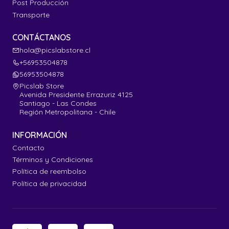
Post Producción
Transporte
CONTÁCTANOS
hola@picslabstore.cl
+56953504878
56953504878
Picslab Store
Avenida Presidente Errazuriz 4125
Santiago - Las Condes
Región Metropolitana - Chile
INFORMACIÓN
Contacto
Términos y Condiciones
Política de reembolso
Política de privacidad