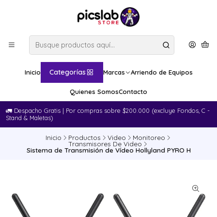
Categorías
Inicio
Marcas
Arriendo de Equipos
Quienes Somos
Contacto
🚛​ Despacho Gratis | Por compras sobre $200.000 (excluye Fondos, C -
Stand & Maletas)
Inicio
Productos
Video
Monitoreo
Transmisores De Video
Sistema de Transmisión de Vídeo Hollyland PYRO H