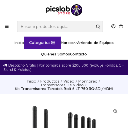
Categorías
Inicio
Marcas
Arriendo de Equipos
Quienes Somos
Contacto
🚛​ Despacho Gratis | Por compras sobre $200.000 (excluye Fondos, C -
Stand & Maletas)
Inicio
Productos
Video
Monitoreo
Transmisores De Video
Kit Transmisores Teradek Bolt 6 LT 750 3G-SDI/HDMI