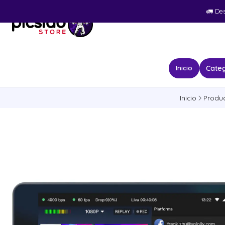
🚛​ De
Categ
Inicio
Inicio
Produ