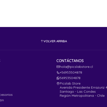
VOLVER ARRIBA
S
CONTÁCTANOS
hola@picslabstore.cl
+56953504878
56953504878
Picslab Store
Avenida Presidente Errazuriz 
Santiago - Las Condes
cesorios
Región Metropolitana - Chile
ión