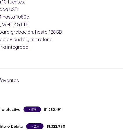
 10 fuentes.
rada USB.
4 hasta 1080p.
 Wi-Fi, 4G LTE.
 para grabación, hasta 128GB.
da de audio y micrófono.
ería integrada.
favoritos
 o efectivo
- 5%
$1.282.491
ito o Débito
- 2%
$1.322.990