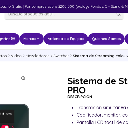
spacho Gratis | Por compras sobre $200.000 (excluye Fondos, C - Stand & M
orías
Marcas
Arriendo de Equipos
Quienes Somos
ctos
Video
Mezcladores
Switcher
Sistema de Streaming YoloLi
Sistema de St
PRO
DESCRIPCIÓN
Transmisión simultánea 
Codificador, monitor, 
Pantalla LCD táctil de co