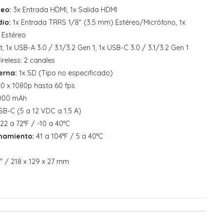
eo:
3x Entrada HDMI, 1x Salida HDMI
io:
1x Entrada TRRS 1/8" (3.5 mm) Estéreo/Micrófono, 1x
 Estéreo
, 1x USB-A 3.0 / 3.1/3.2 Gen 1, 1x USB-C 3.0 / 3.1/3.2 Gen 1
eless: 2 canales
erna:
1x SD (Tipo no especificado)
0 x 1080p hasta 60 fps
000 mAh
SB-C (5 a 12 VDC a 1.5 A)
22 a 72°F / -10 a 40°C
namiento:
41 a 104°F / 5 a 40°C
.1" / 218 x 129 x 27 mm