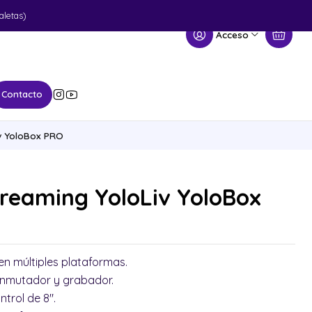
aletas)
Acceso
Contacto
v YoloBox PRO
reaming YoloLiv YoloBox
en múltiples plataformas.
conmutador y grabador.
ntrol de 8".