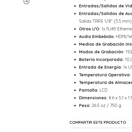
Entradas/Salidas de Vid
Entradas/Salidas de Aud
Salida TRRS 1/8" (3.5 mm)
Otras I/O:
1x RJ45 Ethernet
Audio Embebido:
HDMI/Wir
Medios de Grabación Int
Modos de Grabación:
192
Batería Incorporada:
10,
Entrada de Energía:
1x U
Temperatura Operativa:
Temperatura de Almace
Pantalla:
LCD
Dimensiones:
8.6 x 5.1 x 1
Peso:
26.5 oz / 750 g
COMPARTIR ESTE PRODUCTO